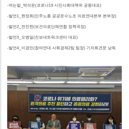
-여는말_박석운(코로나19 시민사회대책위 공동대표)
-발언1_현정희(민주노총 공공운수노조 의료연대본부 본부장)
-발언2_전진한(보건의료단체연합 정책국장)
-발언3_오병일(진보네트워크센터 대표)
-발언4_이경민(참여연대 사회경제2팀 팀장)
기자회견문 낭독