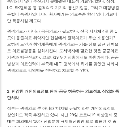
증명되지 않아 추진되지 못해왔던 대표적 의료영리화다. 삼성,
LG, SK텔레콤 등 원격의료 기기와 통신기업들, 그리고 대형병원
돈벌이 숙원사업이지만 환자에게는 의료수준 향상 없이 의료비
만 폭등시킬 제도다.
원격의료가 아니라 공공의료가 필요하다. 전국 지자체 4곳 중 1
곳이 응급의료 취약지인 현실에서 원격의료가 무슨 소용인가?
오히려 노인과 취약계층에게 원격의료는 기술·정보 접근 장벽으
로 의료불평등을 심화시킨다. 도서벽지에 필요한 것은 공공의료
기관과 방문진료다. 코로나19 위기상황에서도 마찬가지다. 공공
병상과 의료인력이 부족해 대구·경북에서 위기를 맞았던 나라다.
원격의료로 감염병을 진단하고 치료할 수 없다.
2. 민감한 개인의료정보 판매·공유 허용하는 의료정보 상업화 중
단하라.
정부는 원격의료 뿐 아니라 ‘디지털 뉴딜’이라며 개인의료정보
상업화도 적극 추진하고 있다. 지난 29일 코로나19 비상경제 중
대본 회의에서 ‘10대 산업분야 규제혁신방안’으로 발표된 것 중