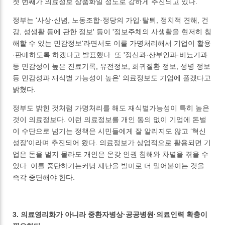
첫 번째가 의료정보 상품화일 정도로 강하게 추진되고 있다.
정부는 '사상·신념, 노동조합·정당의 가입·탈퇴, 정치적 견해, 건
강, 성생활 등에 관한 정보' 등이 '정보주체의 사생활을 현저히 침
해할 수 있는 민감정보'라면서도 이를 가명처리해서 기업이 활용
·판매하도록 하겠다고 발표했다. 또 '정신과·산부인과·비뇨기과
등 민감성이 높은 진료기록, 유전정보, 희귀질환 정보, 성병 정보
등 민감성과 재식별 가능성이 높은' 의료정보도 기업에 풀겠다고
밝혔다.
정부도 밝힌 것처럼 가명처리를 해도 재식별가능성이 특히 높은
것이 의료정보다. 이런 의료정보를 개인 동의 없이 기업에 돈벌
이 수단으로 넘기는 정책은 시민들에게 잘 알리지도 않고 ‘혁신
성장’이라며 추진되어 왔다. 의료정보가 상업적으로 활용되면 기
업은 돈을 벌지 몰라도 개인은 온갖 인권 침해와 차별을 겪을 수
있다. 이를 중단하기는커녕 재난을 빌미로 더 밀어붙이는 것을
즉각 중단해야 한다.
3. 의료영리화가 아니라 중환자병상·공공병원·의료인력 확충이