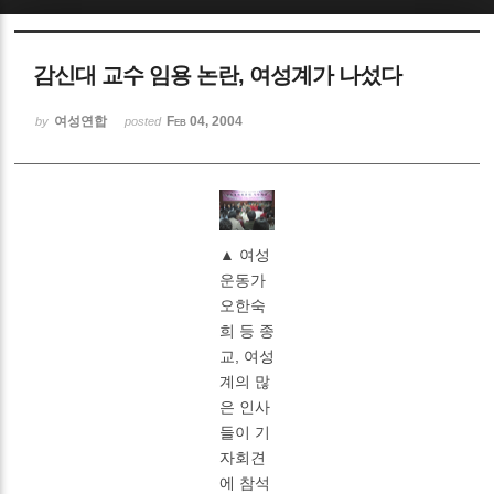
Sketchbook5, 스케치북5
감신대 교수 임용 논란, 여성계가 나섰다
여성연합
Feb 04, 2004
by
posted
Sketchbook5, 스케치북5
▲ 여성
운동가
오한숙
희 등 종
교, 여성
계의 많
은 인사
들이 기
자회견
에 참석