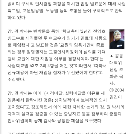
밝히며 구체적 인사결정 과정을 제시한 입장 발표문에 대해 사립
학교법, 교원임용법, 노동법 등의 조항을 들어 구체적으로 반박
하고 있다.
강, 권 박사는 반박문을 통해 "학교측이 '2년간 전임초
빙교수로 재직했던 두 여교수가 임기가 만료돼 자동으
로 해임됐다'고 발표한 것은 '교원의 임용기간이 종료
되는 경우 임명권자는 교원인사위원회의 심의를 거쳐
▲ 공동
당해 교원에 대한 재임용 여부를 결정하여야 한다'는
대책위
사립학교법 53조 2의 4항을 어긴 것"이라면서 "따라서
원장 조
신규채용이 아닌 재임용 절차가 우선됐어야 한다"고
화순 목
주장했다.
사.
ⓒ 2004
강, 권 박사는 이어 "(자격미달, 실력미달을 이유로 재
김진아
임용에서 탈락시킨 것은) 성차별적이며 보복적인 인사
조처였다"고 강조하면서 이에 대한 자세한 논거와 강, 권 박사의
자격과 실력을 검증할 수 있는 증빙자료 등을 첨부하여 총장과
인사위원회의 공개 감사와 공정한 재심을 요구했다.