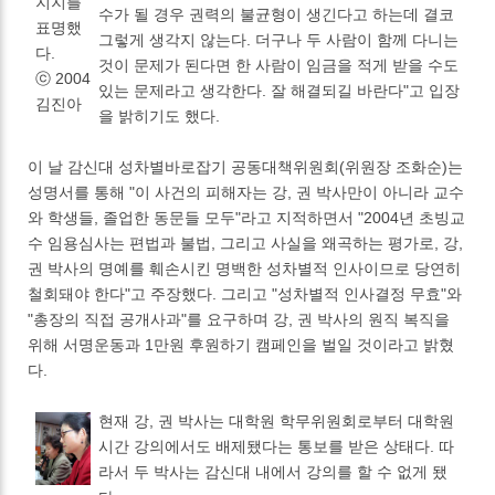
지지를
수가 될 경우 권력의 불균형이 생긴다고 하는데 결코
표명했
그렇게 생각지 않는다. 더구나 두 사람이 함께 다니는
다.
것이 문제가 된다면 한 사람이 임금을 적게 받을 수도
ⓒ 2004
있는 문제라고 생각한다. 잘 해결되길 바란다"고 입장
김진아
을 밝히기도 했다.
이 날 감신대 성차별바로잡기 공동대책위원회(위원장 조화순)는
성명서를 통해 "이 사건의 피해자는 강, 권 박사만이 아니라 교수
와 학생들, 졸업한 동문들 모두"라고 지적하면서 "2004년 초빙교
수 임용심사는 편법과 불법, 그리고 사실을 왜곡하는 평가로, 강,
권 박사의 명예를 훼손시킨 명백한 성차별적 인사이므로 당연히
철회돼야 한다"고 주장했다. 그리고 "성차별적 인사결정 무효"와
"총장의 직접 공개사과"를 요구하며 강, 권 박사의 원직 복직을
위해 서명운동과 1만원 후원하기 캠페인을 벌일 것이라고 밝혔
다.
현재 강, 권 박사는 대학원 학무위원회로부터 대학원
시간 강의에서도 배제됐다는 통보를 받은 상태다. 따
라서 두 박사는 감신대 내에서 강의를 할 수 없게 됐