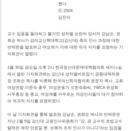
했다.
ⓒ 2004
김진아
교수 임용을 둘러싸고 불거진 성차별 논란의 당사자 강남순, 권
희순 박사가 감리교신학대학교(감신대) 측의 인사 과정에 대한
반박문을 발표하고 여성계가 이에 대한 적극 지지를 표명하는 기
자회견이 열렸다.
1월 30일 금요일 오후 2시 한국정신대문제대책협의회 세미나실
에서 열린 기자회견에는 감신대 성차별바로잡기 공동대책위원
장 조화순 목사를 비롯해 한국여신학자협의회 윤문자 목사, 교회
여성연합 이문숙 총무, 여성운동가 오한숙희씨, YWCA 유성희
사무총장 등 종교, 여성계를 아우르는 여성인사들이 대거 참여하
여 적극적 지지를 표명하였다.
이 날 기자회견을 통해 발표된 강남순, 권희순 박사의 반박문은
지난 1월 9일 감신대 교원인사위원회가 "강, 권 교수의 초빙교수
탈락은 계약 만료일 뿐, 보복적 조처 인사가 아니다"라는 입장을