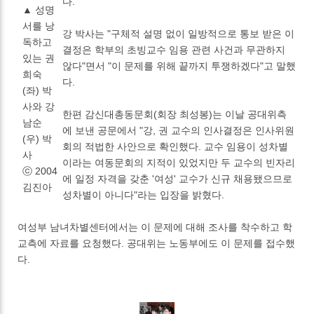
다.
▲ 성명
서를 낭
강 박사는 "구체적 설명 없이 일방적으로 통보 받은 이
독하고
결정은 학부의 초빙교수 임용 관련 사건과 무관하지
있는 권
않다"면서 "이 문제를 위해 끝까지 투쟁하겠다"고 말했
희숙
다.
(좌) 박
사와 강
한편 감신대총동문회(회장 최성봉)는 이날 공대위측
남순
에 보낸 공문에서 "강, 권 교수의 인사결정은 인사위원
(우) 박
회의 적법한 사안으로 확인했다. 교수 임용이 성차별
사
이라는 여동문회의 지적이 있었지만 두 교수의 빈자리
ⓒ 2004
에 일정 자격을 갖춘 '여성' 교수가 신규 채용됐으므로
김진아
성차별이 아니다"라는 입장을 밝혔다.
여성부 남녀차별센터에서는 이 문제에 대해 조사를 착수하고 학
교측에 자료를 요청했다. 공대위는 노동부에도 이 문제를 접수했
다.