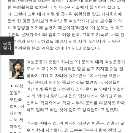
공동대책위원장 조화순 목사는 "7,80년대 정권을 향해 다소 과격
한 목회활동을 펼치던 내가 지금은 시골에서 칩거하며 살고 있
다. 그런데 그런 내가 이렇게 공대위 위원장을 맡고 기자회견에
함께 한 것은 감리교의 뛰어난 두 여성학자가 남성 교수들에 의
해 매장당할 위기에 놓였기 때문이다"라면서 "이 문제는 두 여교
수만의 문제가 아니라 감리교 여성 전체, 그리고 기독교, 사회 전
체 여성의 문제다. 해결될 때까지 피켓 시위, 일인시위, 서명운
목록
열기
동, 후원운동 등을 계속할 것이다"이라고 덧붙였다.
여성운동가 오한숙희씨는 "이 문제에 대해 여성운동가
로서 두 교수에게 적극적인 힘을 싣고 지지할 것을 천
명하기 위해 이 자리에 왔다"면서 "이 사건을 보면서
가정폭력의 논리와 똑같은 것을 발견했다. 남성들이
▲ 여성
여성에게 폭력을 가하면서 집안 문제는 안에서 해결하
운동가
지 왜 밖에다 말하느냐 집안 망신시키지 말라고 하는
오한숙
논리나 학교측에서 학교 내부의 문제를 여성계로 확대
희씨. 이
하지 말라고 하는 것이 같다고 생각한다"고 말했다.
사건에
대해 적
기자회견에는 강, 권 박사의 남편인 박충구, 김홍기 교
극적인
수가 함께 자리했다. 김 교수는 "부부가 함께 전임 교