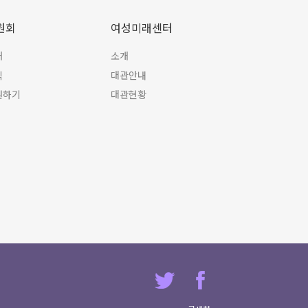
원회
여성미래센터
개
소개
식
대관안내
원하기
대관현황