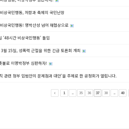
 비상국민행동, 저항과 축제의 국민난장
 비상국민행동! 명박산성 넘어 재협상으로
2일 '48시간 비상국민행동' 돌입
년 3월 15일, 성폭력 근절을 위한 긴급 토론회 개최
 촛불로 이명박정부 심판하자!
직 관련 정부 입법안의 문제점과 대안'을 주제로 한 공청회가 열립니다.
1
...
35
36
37
38
...
40