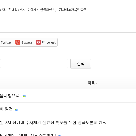
살자
,
함께일하자
,
여성계77인동조단식
,
쌍차해고자복직촉구
Twitter
Google
Pinterest
검색
제목
 서울시청으로!
대회 일정
4일, 2시 성매매 수사체계 실효성 확보를 위한 긴급토론회 예정
 비상행동, 이명박정부 심판하자!