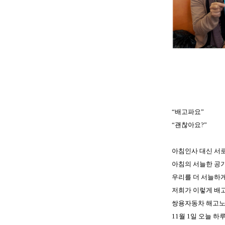
“배고파요”
“괜찮아요?”
아침인사 대신 서
아침의 서늘한 공
우리를 더 서늘하게
저희가 이렇게 배
쌍용자동차 해고노
11월 1일 오늘 하