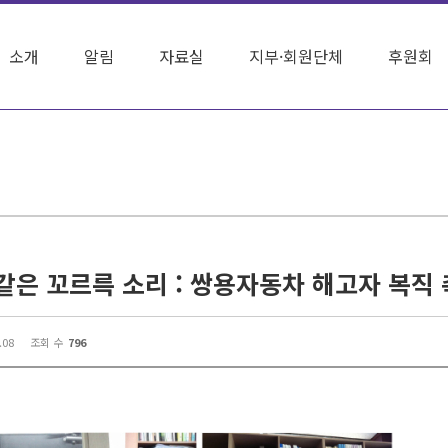
소개
알림
자료실
지부·회원단체
후원회
.08
조회 수
796