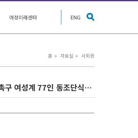
여성미래센터
ENG
홈
자료실
사회권
천둥 소리같은 꼬르륵 소리 : 쌍용자동차 해고자 복직 촉구 여성계 77인 동조단식에 참여하다