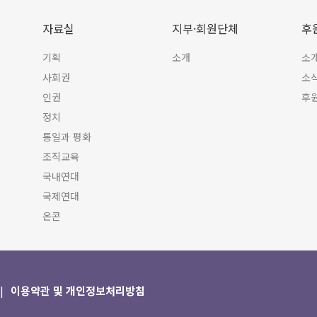
자료실
지부·회원단체
후
기획
소개
소
사회권
소
인권
후
정치
통일과 평화
조직교육
국내연대
국제연대
온콘
이용약관 및 개인정보처리방침