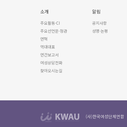
소개
알림
주요활동·CI
공지사항
주요선언문·정관
성명·논평
연혁
역대대표
연간보고서
여성상담전화
찾아오시는길
(사)한국여성단체연합