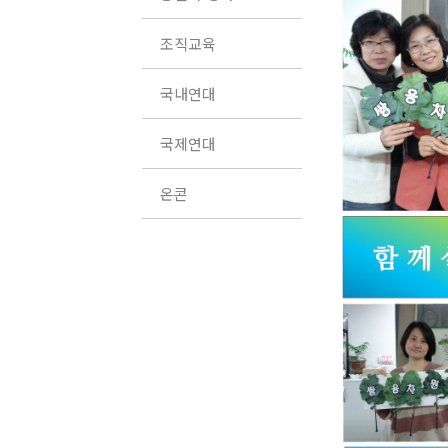
조직교육
국내연대
국제연대
온콘