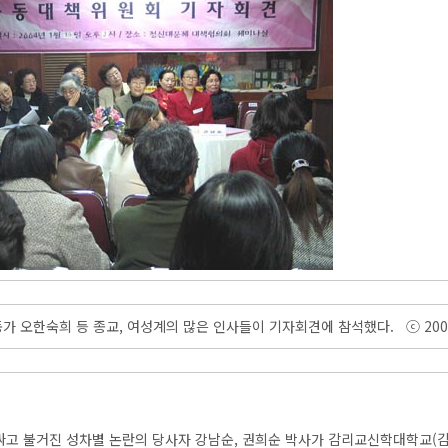
가 오한숙희 등 종교, 여성계의 많은 인사들이 기자회견에 참석했다. ⓒ 200
싸고 불거진 성차별 논란의 당사자 강남순, 권희순 박사가 감리교신학대학교(감