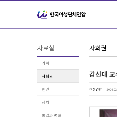
Sketchbook5, 스케치북5
Sketchbook5, 스케치북5
자료실
사회권
기획
감신대 교
사회권
인권
여성연합
2004.02
정치
통일과 평화