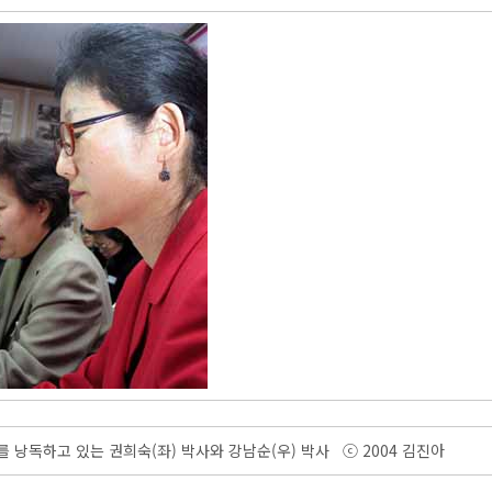
 낭독하고 있는 권희숙(좌) 박사와 강남순(우) 박사 ⓒ 2004 김진아