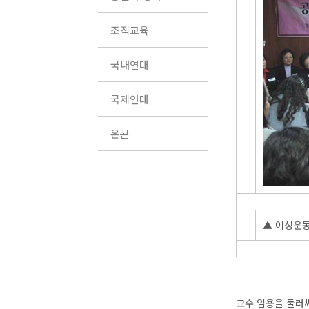
조직교육
국내연대
국제연대
온콘
▲ 여성운동
교수 임용을 둘러