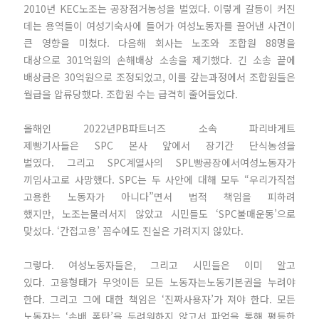
2010년 KEC노조는 공장점거농성을 벌였다. 이렇게 갈등이 커진
데는 용역들이 여성기숙사에 들어가 여성노동자를 끌어낸 사건이
큰 영향을 미쳤다. 다음해 회사는 노조와 조합원 88명을
대상으로 301억원의 손해배상 소송을 제기했다. 긴 소송 끝에
배상금은 30억원으로 조정되었고, 이를 갚는과정에서 조합원들은
월급을 압류당했다. 조합원 수는 급격히 줄어들었다.
올해인 2022년PB파트너즈 소속 파리바게트
제빵기사들은 SPC 본사 앞에서 장기간 단식농성을
벌였다. 그리고 SPC계열사의 SPL빵공장에서여성노동자
가
끼임사고로 사망했다. SPC는 두 사안에 대해 모두 “우리가직접
고용한 노동자가 아니다”면서 법적 책임을 피하려
했지만, 노조는물러서지 않았고 시민들도 ‘SPC불매운동’으로
맞섰다. ‘간접고용’ 꼼수에도 진실은 가려지지 않았다.
그렇다. 여성노동자들은, 그리고 시민들은 이미 알고
있다. 고용형태가 무엇이든 모든 노동자는노동기본권을 누려야
한다. 그리고 그에 대한 책임은 ‘진짜사용자’가 져야 한다. 모든
노동자는 ‘손배 폭탄’을 두려워하지 않고서 파업을 통해 평등한