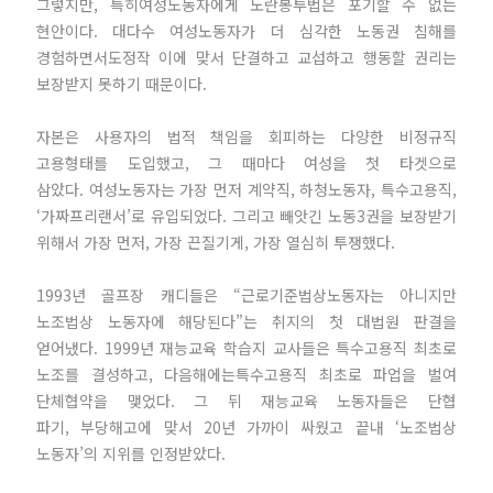
그렇지만, 특히여성노동자에게 노란봉투법은 포기할 수 없는
현안이다. 대다수 여성노동자가 더 심각한 노동권 침해를
경험하면서도정작 이에 맞서 단결하고 교섭하고 행동할 권리는
보장받지 못하기 때문이다.
자본은 사용자의 법적 책임을 회피하는 다양한 비정규직
고용형태를 도입했고, 그 때마다 여성을 첫 타겟으로
삼았다. 여성노동자는 가장 먼저 계약직, 하청노동자, 특수고용직,
‘가짜프리랜서’로 유입되었다. 그리고 빼앗긴 노동3권을 보장받기
위해서 가장 먼저, 가장 끈질기게, 가장 열심히 투쟁했다.
1993년 골프장 캐디들은 “근로기준법상노동자는 아니지만
노조법상 노동자에 해당된다”는 취지의 첫 대법원 판결을
얻어냈다. 1999년 재능교육 학습지 교사들은 특수고용직 최초로
노조를 결성하고, 다음해에는특수고용직 최초로 파업을 벌여
단체협약을 맺었다. 그 뒤 재능교육 노동자들은 단협
파기, 부당해고에 맞서 20년 가까이 싸웠고 끝내 ‘노조법상
노동자’의 지위를 인정받았다.