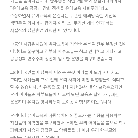
가슴을 쓸어내립니다. 한유총은 지난 2월 국회 총궐기대회에서
“유아교육 공공성 강화 정책을 유아교육 사회주의“라고
주장하면서 유아교육의 본질과는 무관한 해괴망측한 이념적
색깔론을 외치더니 급기야 이달 초 ‘무기한 개학 연기’라는
사실상의 집단휴업 강행한 바 있습니다.
그동안 사립유치원이 유아교육에 기연한 부분을 전부 부정한 것이
아님에도 불구하고 정부와 학부모들은 참고 인내하고 기다리고
공공성과 민주주의 정신에 입각한 운영을 촉구하였습니다.
그러나 국민들이 납득이 어려운 온갖 비리들이 도가 지나치고
그러한 사례들과 그로 인해 우리 사회에 미친 악영향들아 적다고
할 수 없습니다. 한유총은 도대체 지난 24년 동안 교육수요자인
우리 아이들과 학부모들에게 보여 왔던 모습과 달리 사유재산
운운하며 유치원 장사하듯이 보이콧을 행사하여왔습니다.
우리나라 유아교육의 사립유치원 의존도가 높은 점을 악용하여
자신들의 이익만을 추구하면서 툭하면 우리 아이들을 볼모로 학사
파행까지 서슴지 않았던 그 악행들을 더 이상 우리 학부모와
국민들은 용서할 수 없습니다.