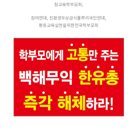
참교육학부모회,
참여연대, 친환경무상급식풀뿌리국민연대,
평등교육실현을위한전국학부모회