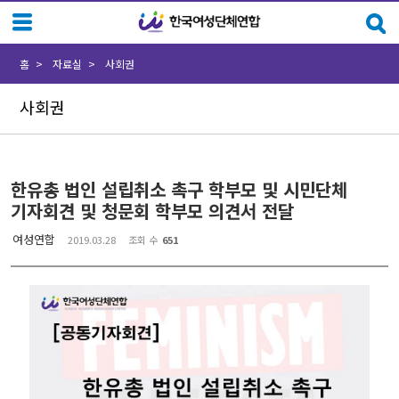
Sketchbook5, 스케치북5
Sketchbook5, 스케치북5
홈
자료실
사회권
사회권
한유총 법인 설립취소 촉구 학부모 및 시민단체
기자회견 및 청문회 학부모 의견서 전달
여성연합
2019.03.28
조회 수
651