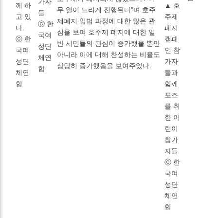
가자
께 하
▲ 호
무 일이 느리게 진행된다"며 호주
들
고 있
주제
제폐지 입법 과정에 대한 많은 관
ⓒ 한
다.
폐지
심을 보여 호주제 폐지에 대한 일
국여
ⓒ 한
캠페
반 시민들의 관심이 증가했을 뿐만
성단
국여
인 참
아니라 이에 대해 찬성하는 비율도
체연
성단
가자
상당히 증가했음을 보여주었다.
합
체연
들과
합
함께
포즈
를 취
한 어
린이
참가
자들
ⓒ 한
국여
성단
체연
합