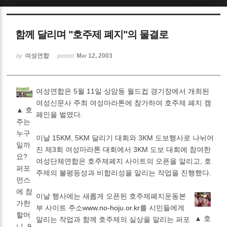
Sketchbook5, 스케치북5
함께 달리며 "호주제 폐지"의 물결로
여성연합
May 12, 2003
by
posted
여성연합은 5월 11일 상암동 월드컵 경기장에서 개최된
Sketchbook5, 스케치북5
여성신문사 주최 여성마라톤에 참가하여 호주제 폐지 캠
▲ 호
페인을 벌였다.
주는
누구
이날 15KM, 5KM 달리기 대회와 3KM 도보행사로 나뉘어
일까
진 제3회 여성마라톤 대회에서 3KM 도보 대회에 참여한
요?
여성단체연합은 호주제폐지 사이트의 오픈을 알리고, 호
퍼포
주제의 불평등성과 비합리성을 알리는 작업을 진행했다.
먼스
에 참
이날 행사에는 새롭게 오픈된 호주제폐지운동본
가한
부 사이트 주소
www.no-hoju.or.kr
를 시민들에게
할머
▲ 호
알리는 작업과 함께 호주제의 실상을 알리는 퍼포
니, 9