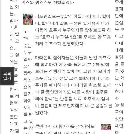
주제
먼스와 퀴즈쇼도 진행되었다.
살 아
캠페
들,
인에
퍼포먼스로는 9살인 아들과 어머니, 할머
엄마,
관심
니, 할머니의 딸로 구성된 일가족이 나와
비혼
을 보
이들의 호주가 누구인지를 맞춰보도록 하
▲
인 딸
이고
는 "호주가 누구일까요"를 주제로 한 즉흥
"호
의 모
이에
거리 퀴즈쇼가 진행되었다.
주는
습,
대해
누구
그 옆
설명
마라톤의 참여자들은 이들이 벌인 퀴즈쇼
일까
에는
을 듣
에 참여하여 이 가족 중에서 호주를 맞춰
요"
평등
고 있
보라는 진행자의 말에 "어 그럼 저 꼬마가
깜짝
목록
가족
는 어
열기
호주에요?", "정말 그건 불합리하다", "호
퀴즈
수호
린이
주제를 폐지하거나 아니라면 최소한 꼬마
쇼에
천사
참가
가 클 동안만이라도 다른 사람이 호주를
참가
로 정
자
해야 한다"는 반응을 보여 호주제가 얼마
하여
현백
ⓒ 한
나 불합리한 제도인지에 대해 큰 공감대를
뱃지
여성
국여
벌였다.
를 받
연합
성단
고 있
대표
체연
뿐만 아니라 참가자들은 "아직도
는 참
가 함
합
호주제가 폐지되지 않았느냐? 너