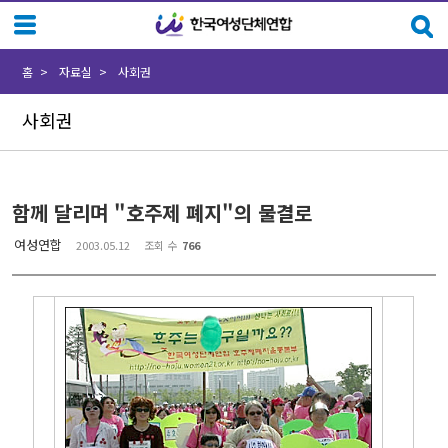
Sketchbook5, 스케치북5
Sketchbook5, 스케치북5
홈
자료실
사회권
사회권
함께 달리며 "호주제 폐지"의 물결로
여성연합
2003.05.12
조회 수
766