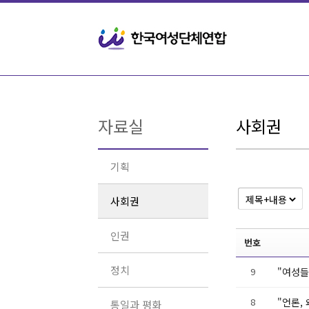
Sketchbook5, 스케치북5
Sketchbook5, 스케치북5
자료실
사회권
기획
사회권
인권
번호
정치
9
"여성들
8
"언론,
통일과 평화