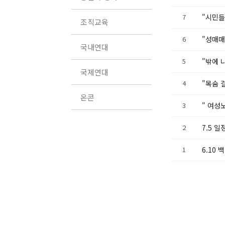
7
"시민들
조직교육
6
"성매매
국내연대
5
"밖에 
국제연대
4
"목숨 
온콘
3
" 여성
2
7.5 
1
6.10