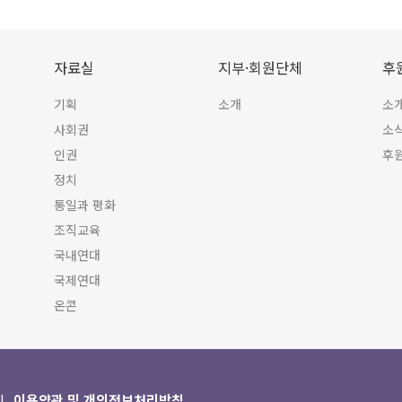
자료실
지부·회원단체
후
기획
소개
소
사회권
소
인권
후
정치
통일과 평화
조직교육
국내연대
국제연대
온콘
이용약관 및 개인정보처리방침