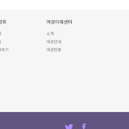
원회
여성미래센터
개
소개
식
대관안내
원하기
대관현황