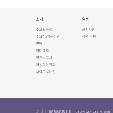
소개
알림
주요활동·CI
공지사항
주요선언문·정관
성명·논평
연혁
역대대표
연간보고서
여성상담전화
찾아오시는길
(사)한국여성단체연합