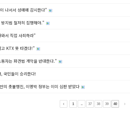
이 나서서 성매매 감시한다"
 방지법 철저히 집행해야."
나와서 직접 사죄하라"
걸고 KTX 못 타겠다!"
노동자는 파견법 개악을 반대한다."
일정, 국민들이 승리한다!
 백만의 촛불행진, 이명박 정부는 이미 심판 받았다
1
...
37
38
39
40