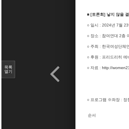
■ [토론회] 낳지 않을
○ 일시 : 2024년 7월 2
○ 장소 : 참여연대 2
○ 주최 : 한국여성단
○ 후원 : 프리드리히 
목록
○ 자료 :
http://women21
열기
○ 프로그램 ※좌장 : 
순서