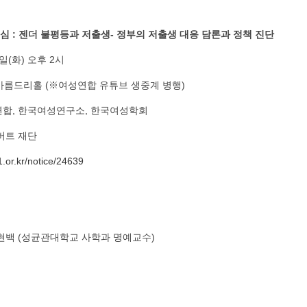
 결심 : 젠더 불평등과 저출생- 정부의 저출생 대응 담론과 정책 진단
3일(화) 오후 2시
층 아름드리홀 (※여성연합 유튜브 생중계 병행)
체연합, 한국여성연구소, 한국여성학회
에버트 재단
.or.kr/notice/
24639
정현백 (성균관대학교 사학과 명예교수)