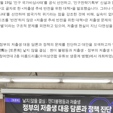
월 19일 ‘인구 국가비상사태’를 공식 선언하고, ‘인구전략기획부’ 신설과 일
주요 골자로 한 <저출생 추세 반전을 위한 대책>을 발표했습니다. 그러나
사태’를 선언하며 범국가적 위기라는 점을 강조한 것에 비해, 실속이 
조를 '반전'하지 않은 <저출생 추세 반전을 위한 대책>은 저출생 문제
성차별’이라는 구조적 문제를 외면하고 있으며, 저출생 현실이 지닌 다면성
 정부의 저출생 대응 담론과 정책의 문제를 진단하고 대안을 모색하고자
학회
는 [토론회] 낳지 않을 결심 : 젠더 불평등과 저출생 - 정부의 저출생
2시 참여연대 2층 아름드리홀(※여성연합 유튜브 생중계 병행)에서 개최하였