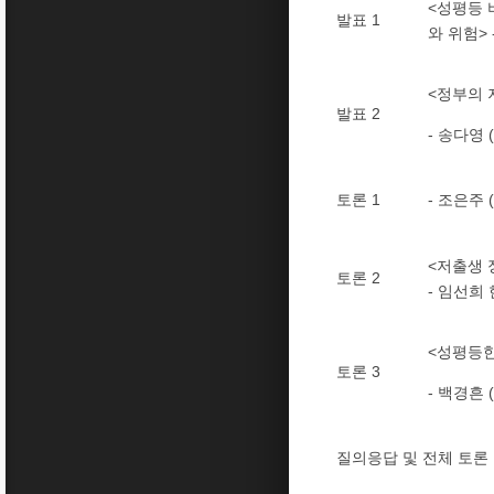
<성평등 
발표 1
와 위험>
<정부의 
발표 2
- 송다영
토론 1
- 조은주
<저출생 
토론 2
- 임선희
<성평등한
토론 3
- 백경흔
질의응답 및 전체 토론