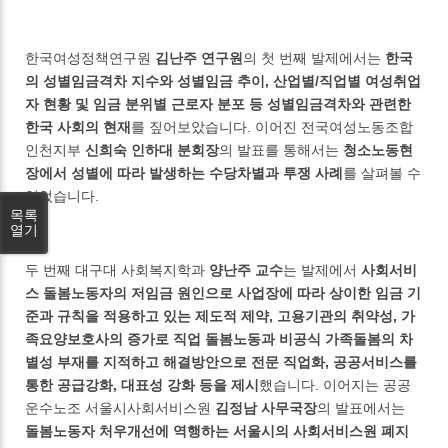
한국여성정책연구원
김난주 연구원
의 첫 번째 발제에서는
한국
의 성별임금격차 지수와 성별임금 추이, 산업별/직업별 여성취업
자 현황 및 임금 분위별 근로자 분포 등 성별임금격차와 관련한
한국 사회의 현재
를 짚어보았습니다. 이어진 전국여성노동조합
인천지부
신희숙 인하대 분회장
의 발표를 통해서는
청소노동현
장에서 성별에 따라 발생하는 수당차별과 투쟁 사례
를 살펴볼 수
있었습니다.
목록
열기
두 번째 대구대 사회복지학과
양난주 교수
는 발제에서
사회서비
스 돌봄노동자의 저임금 원인으로 사업장에 따라 상이한 임금 기
준과 규칙을 적용하고 있는 제도적 제약, 고용기관의 취약성, 가
족요양보호사의 증가로 직업 돌봄노동과 비공식 가족돌봄의 차
별성 부재를 지적하고 해결방안으로 전문 직업화, 공공서비스를
통한 공급강화, 대표성 강화 등을 제시
했습니다. 이어지는 공공
운수노조 서울시사회서비스원
김정남 사무국장
의 발표에서는
돌봄노동자 처우개선에 역행하는 서울시의 사회서비스원 폐지