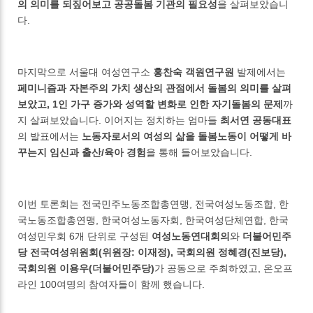
의 의미를 되짚어보고 공공돌봄 기관의 필요성
을 살펴보았습니
다.
마지막으로 서울대 여성연구소
홍찬숙 객원연구원
발제에서는
페미니즘과 자본주의 가치 생산의 관점에서 돌봄의 의미를 살펴
보았고, 1인 가구 증가와 성역할 변화로 인한 자기돌봄의 문제
까
지 살펴보았습니다. 이어지는 정치하는 엄마들
최서연 공동대표
의 발표에서는
노동자로서의 여성의 삶을 돌봄노동이 어떻게 바
꾸는지 임신과 출산/육아 경험
을 통해 들어보았습니다.
이번 토론회는 전국민주노동조합총연맹, 전국여성노동조합, 한
국노동조합총연맹, 한국여성노동자회, 한국여성단체연합, 한국
여성민우회 6개 단위로 구성된
여성노동연대회의
와
더불어민주
당 전국여성위원회(위원장: 이재정), 국회의원 정혜경(진보당),
국회의원 이용우(더불어민주당)
가 공동으로 주최하였고, 온오프
라인 100여명의 참여자들이 함께 했습니다.