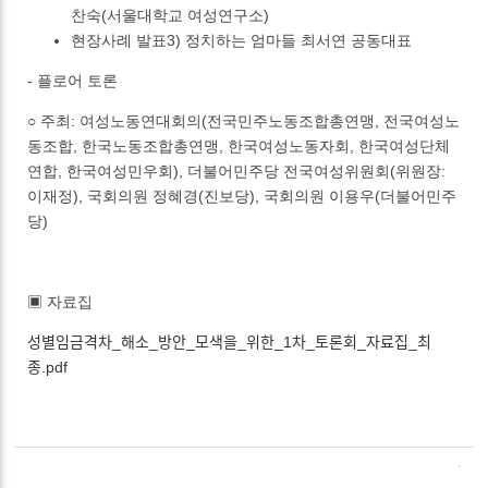
찬숙(서울대학교 여성연구소)
현장사례 발표3) 정치하는 엄마들 최서연 공동대표
- 플로어 토론
○ 주최: 여성노동연대회의(전국민주노동조합총연맹, 전국여성노
동조합, 한국노동조합총연맹, 한국여성노동자회, 한국여성단체
연합, 한국여성민우회), 더불어민주당 전국여성위원회(위원장:
이재정), 국회의원 정혜경(진보당), 국회의원 이용우(더불어민주
당)
▣ 자료집
성별임금격차_해소_방안_모색을_위한_1차_토론회_자료집_최
종.pdf