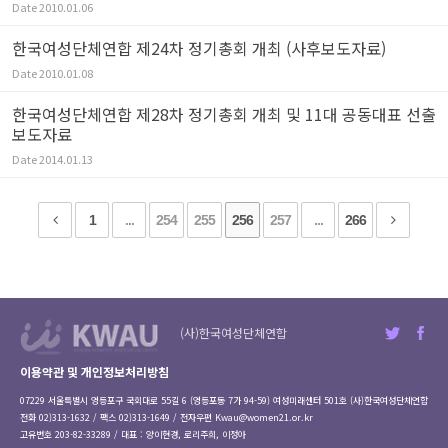
Date
2010.01.06
한국여성단체연합 제24차 정기총회 개최 (사후보도자료)
Date
2010.01.08
한국여성단체연합 제28차 정기총회 개최 및 11대 공동대표 선출
보도자료
Date
2014.01.13
1
...
254
255
256
257
...
266
(사)한국여성단체연합
이용약관 및 개인정보처리방침
07229 서울특별시 영등포구 국회대로 55길 6 (영등포동 7가 94-59) 여성미래센터 501호 (사)한국여성단체연합
전화 02)313-1632 / 팩스 02)313-1649 / 전자우편
Kwau@women21.or.kr
고유번호 203-82-33289 / 대표 : 양이현경, 로리주희, 이정아