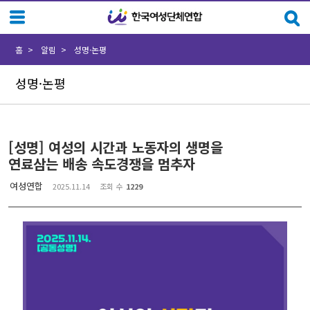
Sketchbook5, 스케치북5
Sketchbook5, 스케치북5
홈
알림
성명·논평
성명·논평
[성명] 여성의 시간과 노동자의 생명을
연료삼는 배송 속도경쟁을 멈추자
여성연합
2025.11.14
조회 수
1229