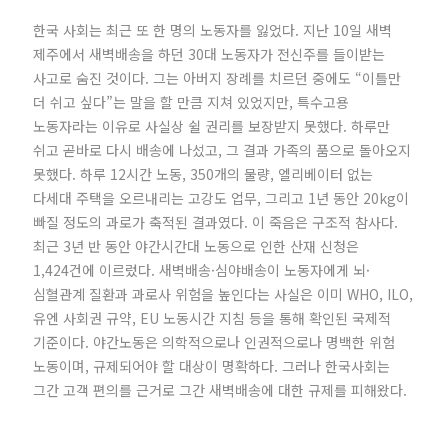
한국 사회는 최근 또 한 명의 노동자를 잃었다. 지난 10일 새벽
제주에서 새벽배송을 하던 30대 노동자가 전신주를 들이받는
사고로 숨진 것이다. 그는 아버지 장례를 치르던 중에도 “이틀만
더 쉬고 싶다”는 말을 할 만큼 지쳐 있었지만, 특수고용
노동자라는 이유로 사실상 쉴 권리를 보장받지 못했다. 하루만
쉬고 곧바로 다시 배송에 나섰고, 그 결과 가족의 품으로 돌아오지
못했다. 하루 12시간 노동, 350개의 물량, 엘리베이터 없는
다세대 주택을 오르내리는 고강도 업무, 그리고 1년 동안 20kg이
빠질 정도의 과로가 축적된 결과였다. 이 죽음은 구조적 참사다.
최근 3년 반 동안 야간시간대 노동으로 인한 산재 신청은
1,424건에 이르렀다. 새벽배송·심야배송이 노동자에게 뇌·
심혈관계 질환과 과로사 위험을 높인다는 사실은 이미 WHO, ILO,
유엔 사회권 규약, EU 노동시간 지침 등을 통해 확인된 국제적
기준이다. 야간노동은 의학적으로나 인권적으로나 명백한 위험
노동이며, 규제되어야 할 대상이 명확하다. 그러나 한국사회는
그간 고객 편의를 근거로 그간 새벽배송에 대한 규제를 피해왔다.