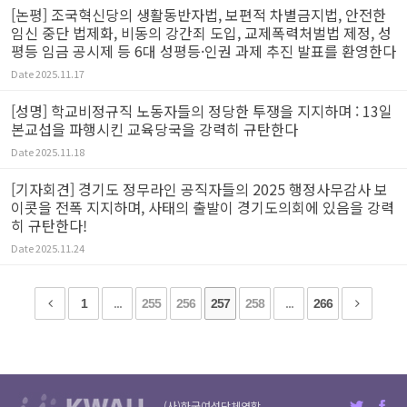
[논평] 조국혁신당의 생활동반자법, 보편적 차별금지법, 안전한
임신 중단 법제화, 비동의 강간죄 도입, 교제폭력처벌법 제정, 성
평등 임금 공시제 등 6대 성평등·인권 과제 추진 발표를 환영한다
Date
2025.11.17
[성명] 학교비정규직 노동자들의 정당한 투쟁을 지지하며 : 13일
본교섭을 파행시킨 교육당국을 강력히 규탄한다
Date
2025.11.18
[기자회견] 경기도 정무라인 공직자들의 2025 행정사무감사 보
이콧을 전폭 지지하며, 사태의 출발이 경기도의회에 있음을 강력
히 규탄한다!
Date
2025.11.24
1
...
255
256
257
258
...
266
(사)한국여성단체연합