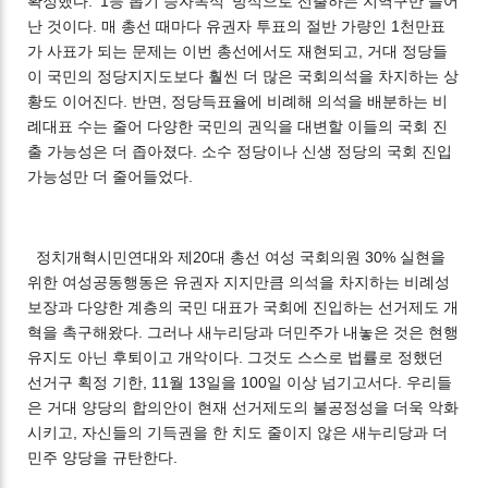
확정했다. ‘1등 뽑기 승자독식’ 방식으로 선출하는 지역구만 늘어
난 것이다. 매 총선 때마다 유권자 투표의 절반 가량인 1천만표
가 사표가 되는 문제는 이번 총선에서도 재현되고, 거대 정당들
이 국민의 정당지지도보다 훨씬 더 많은 국회의석을 차지하는 상
황도 이어진다. 반면, 정당득표율에 비례해 의석을 배분하는 비
례대표 수는 줄어 다양한 국민의 권익을 대변할 이들의 국회 진
출 가능성은 더 좁아졌다. 소수 정당이나 신생 정당의 국회 진입
가능성만 더 줄어들었다.
정치개혁시민연대와 제20대 총선 여성 국회의원 30% 실현을
위한 여성공동행동은 유권자 지지만큼 의석을 차지하는 비례성
보장과 다양한 계층의 국민 대표가 국회에 진입하는 선거제도 개
혁을 촉구해왔다. 그러나 새누리당과 더민주가 내놓은 것은 현행
유지도 아닌 후퇴이고 개악이다. 그것도 스스로 법률로 정했던
선거구 획정 기한, 11월 13일을 100일 이상 넘기고서다. 우리들
은 거대 양당의 합의안이 현재 선거제도의 불공정성을 더욱 악화
시키고, 자신들의 기득권을 한 치도 줄이지 않은 새누리당과 더
민주 양당을 규탄한다.