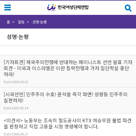
Sketchbook5, 스케치북5
Sketchbook5, 스케치북5
홈
알림
성명·논평
성명·논평
[기자회견] 제국주의전쟁에 반대하는 페미니스트 선언 발표 기자
회견 - 미국과 이스라엘은 이란 침략전쟁과 가자 집단학살 중단
하라!
Date
2026.04.01
[시국선언] 민주주의 수호! 윤석열 즉각 파면! 성평등 민주주의
실현하자!
Date
2025.03.14
<의견서> 노동부는 조속히 철도공사의 KTX 여승무원 불법 파견
을 판정하고 직접 고용을 시정 명령해야 합니다.
Date
2006.09.27