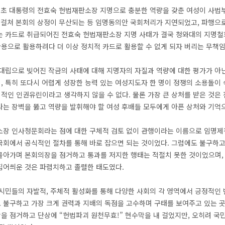
월초 대통령의 전효숙 헌법재판소장 지명으로 충분한 역량을 갖춘 여성이 사법부
 걸쳐 본회의 상정이 무산되는 등 임명동의안 국회처리가 지연되었고, 파행으로
는 카드로 취급되어진 전효숙 헌법재판소장 지명 사태가 결국 청와대의 지명철회
용으로 활용하려다 더 이상 정치적 카드로 활용할 수 없게 되자 버리는 무책임하
 대립으로 빚어진 작금의 사태에 대해 지명자의 자질과 역량에 대한 평가가 아
, 특히 또다시 어렵게 성장한 능력 있는 여성지도자 한 명이 정쟁의 소용돌이 
적인 인권유린이라고 생각하지 않을 수 없다. 물론 가장 큰 상처를 받은 것은
는 장벽을 뚫고 역량을 발휘해야 할 여성 후배들 모두에게 아픈 상처와 기억으
소장 인사청문회라는 점에 대한 구체적 검토 없이 관행이라는 이름으로 임명제
국회에서 공식적인 절차를 통해 바로 잡으면 되는 것이었다. 그럼에도 불구하고
몰아가며 본회의장을 점거하고 통과를 저지한 행태는 적절치 못한 것이었으며,
집어씌운 것은 파렴치하고 졸렬한 태도였다.
 시민들의 자발적, 주체적 활성화를 통해 다양한 사회의 각 영역에서 긍정적인 
 불구하고 가장 크게 권력과 지배의 독점을 고수하며 구태를 보여주고 있는 곳
을 점거하고 단상에 “헌법파괴 원천무효!” 현수막을 내 걸었지만, 오히려 국