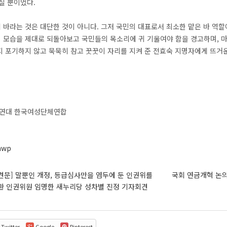
질 뿐이었다.
바라는 것은 대단한 것이 아니다. 그저 국민의 대표로서 최소한 맡은 바 역할에
 모습을 제대로 되돌아보고 국민들의 목소리에 귀 기울여야 함을 경고하며, 마
지 포기하지 않고 묵묵히 참고 꿋꿋이 자리를 지켜 준 전효숙 지명자에게 뜨거운
연대 한국여성단체연합
hwp
견문] 말뿐인 개정, 등급심사만을 염두에 둔 인권위를
국회 연금개혁 논
상환 인권위원 임명한 새누리당 성차별 진정 기자회견
Twitter
Google
Pinterest