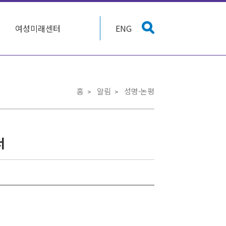
여성미래센터
ENG
홈
알림
성명·논평
서