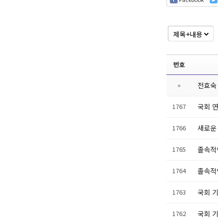
번호
»
전효숙
1767
국회 
1766
새로운
1765
졸속적
1764
졸속적
1763
국회 
1762
국회 