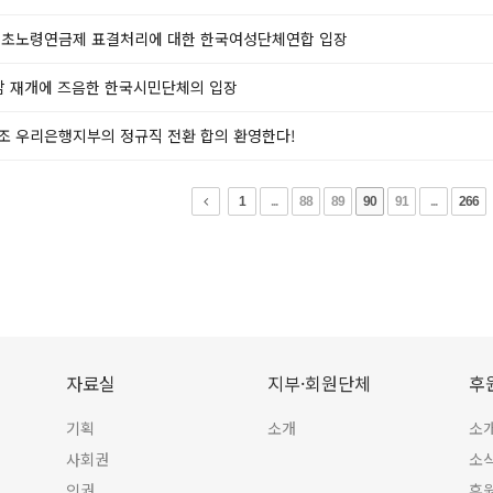
기초노령연금제 표결처리에 대한 한국여성단체연합 입장
담 재개에 즈음한 한국시민단체의 입장
조 우리은행지부의 정규직 전환 합의 환영한다!
1
...
88
89
90
91
...
266
자료실
지부·회원단체
후
기획
소개
소
사회권
소
인권
후