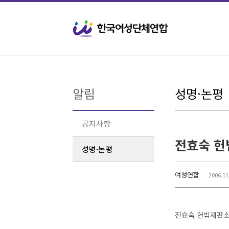
Sketchbook5, 스케치북5
Sketchbook5, 스케치북5
알림
성명·논평
공지사항
전효숙 헌
성명·논평
여성연합
2006.11
전효숙 헌법재판소