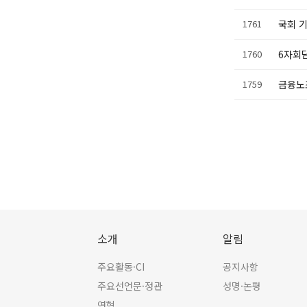
1761
국회 
1760
6자회
1759
금융노
소개
알림
주요활동·CI
공지사항
주요선언문·정관
성명·논평
연혁