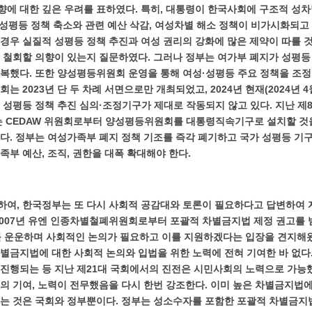
에 대한 깊은 우려를 표하였다. 특히, 대통령이 한국사회에 구조적 성차
 성평등 정책 축소와 관련 예산 삭감, 여성차별 해소 정책이 비가시화되고
경우 실질적 성평등 정책 추진과 여성 권리의 강화에 많은 제약이 따를 
 철회할 의향이 있는지 질문하였다. 그러나 정부는 여가부 폐지가 성평등
복했다. 또한 양성평등위원회 운영을 통해 여성·성평등 주요 정책을 조정
는 2023년 단 두 차례 서면으로만 개최되었고, 2024년 현재(2024년 4
 성평등 정책 추진 심의·조정기구가 제대로 작동되지 않고 있다. 지난 제8
부는 CEDAW 위원회로부터 양성평등위원회를 대통령직속기구로 설치할 
다. 정부는 여성가족부 폐지 정책 기조를 즉각 폐기하고 국가 성평등 기
족부 예산, 조직, 권한을 대폭 확대해야 한다.
하여, 한국정부는 또 다시 사회적 공감대와 토론이 필요하다고 답변하여
2007년 유엔 인종차별철폐위원회로부터 포괄적 차별금지법 제정 권고를
를 운운하며 사회적인 논의가 필요하고 이를 지원하겠다는 입장을 견지해왔
별금지법에 대한 사회적 논의와 입법을 위한 노력에 전혀 기여한 바 없다. 
진행되는 등 지난 제21대 국회에서의 진전은 시민사회의 노력으로 가능
의 기여, 노력이 전무했음을 다시 한번 강조한다. 이미 높은 차별금지법
는 것은 국회와 정부뿐이다. 정부는 성소수자를 포함한 포괄적 차별금지