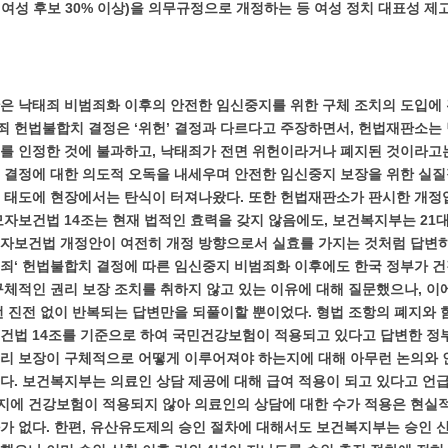
구 여성 후보 30% 이상)을 의무규정으로 개정하는 등 여성 정치 대표성 제
은 낙태죄 비범죄화 이후의 안전한 임신중지를 위한 구체 조치의 도입에 
 헌법불합치 결정은 ‘위헌’ 결정과 다르다고 주장하면서, 헌법재판소는
를 인정한 것에 불과하고, 낙태죄가 전면 위헌이라거나 폐지된 것이라고는
 결정에 대한 의도적 오독을 내세우며 안전한 임신중지 보장을 위한 실
 태도에 현장에서는 탄식이 터져나왔다. 또한 헌법재판소가 판시한 개정입법 시
모자보건법 14조는 현재 법적인 효력을 갖지 않음에도, 보건복지부는 21
모자보건법 개정안이 여전히 개정 방향으로서 실효를 가지는 것처럼 답변
죄‘ 헌법불합치 결정에 따른 임신중지 비범죄화 이후에도 한국 정부가 건
구체적인 권리 보장 조치를 취하지 않고 있는 이유에 대해 질문했으나, 
런 진전 없이 반복되는 답변만을 되풀이할 뿐이었다. 형법 조항의 폐지와 
건법 14조를 기준으로 하여 국민건강보험이 적용되고 있다고 답변한 정
리 보장이 구체적으로 어떻게 이루어져야 하는지에 대해 아무런 논의와 
다. 보건복지부는 의료인 상담 제공에 대해 급여 적용이 되고 있다고 언
지에 건강보험이 적용되지 않아 의료인의 상담에 대한 수가 적용은 현실
가 없다.
한편, 유산유도제의 승인 절차에 대해서도 보건복지부는 승인 