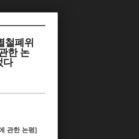
차별철폐위
 관한 논
었다
에 관한 논평]