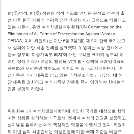
반(反)여성, 반(反) 성평등 정책 기조를 앞세운 윤석열 정부의 출
범 이후 한국 사회의 성평등 정책 추진체계가 급속도로 약화되고
있는 가운데, 유엔 여성차별철폐위원회(UN Committee on the
Elimination of All Forms of Discrimination Against Women,
CEDAW, 이하 위원회)는 지난 6월 3일(월) 제 9차 한국 국가보고
서 심의에 대한 최종 견해를 발표했다. 위원회는 최종 견해에서
한국 정부의 '여성가족부 폐지'에 대한 우려를 표하며 정부의 이
러한 정책 기조가 여성의 발전을 위한 법‧정책적 프레임워크의
파편화와 우선순위 하락으로 이어질 수 있다고 지적하면서, ‘여
성가족부 폐지’ 내용을 담고 있는 「정부조직법」 개정안 내 해
당 내용을 철회하고 여성가족부 장관을 즉시 임명해야 한다는 의
견을 분명히 하였다.
위원회는 UN 여성차별철폐협약에 가입한 국가를 대상으로 협약
이행 상황을 심의하는 기구로서, 전세계 여성의 인권을 보장하고
성차별을 철폐하는 데에 핵심적인 역할을 수행하고 있다. 위원회
의 이번 심의 최종견해는 여성인권에 대한 국제 기준을 바탕으