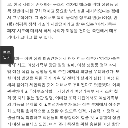
로, 한국 사회에 존재하는 구조적 성차별 해소를 위해 성평등 정
책 전반에 대한 구체적이고 중요한 방향성을 제시하였다는 점에
서 고무적이다. 그 중에서도 특히 윤석열 정부의 반(反)여성, 반
(反) 성평등 정책 기조의 시발점이라고 할 수 있는 ‘여성가족부
폐지’ 시도에 대해서 국제 사회가 제동을 건다는 측면에서 매우
의미가 크다고 할 수 있다.
목록
열기
위원회는 이번 심의 최종견해에서 현재 한국 정부가 ‘여성가족부
폐지’ 시도, 여성가족부 장관 임명 실패, 여성·성평등 정책 삭제
및 예산 삭감 등 성평등 정책 추진 체계의 퇴행을 우려하였다. 또
한 여성 발전을 위한 국가 계획 및 전략의 설계와 실행에 여성 단
체의 참여가 제한적인 것에 대해서도 우려된다고 덧붙였다. 이와
관련하여 ▲「정부조직법」 개정안의 여성가족부 폐지 조항 철
회 및 지체 없는 장관 임명, 어떠한 조직 개편에서도 여성가족부
의 기능을 유지할 것 ▲여성가족부가 모든 정부 부처에서 성주류
화 노력을 효과적으로 조정할 수 있도록 인적, 기술적, 재정적 자
원을 대폭 확충하고 직원들의 역량강화에 힘쓸 것 ▲통합적 성인
지 예산 프로세스 도입, 여성 권리 증진을 위한 충분한 예산 할당