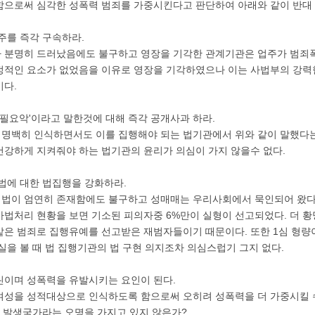
함으로써 심각한 성폭력 범죄를 가중시킨다고 판단하여 아래와 같이 반대
주를 즉각 구속하라.
 분명히 드러났음에도 불구하고 영장을 기각한 관계기관은 업주가 범죄
정적인 요소가 없었음을 이유로 영장을 기각하였으나 이는 사법부의 강력
이다.
 필요악'이라고 말한것에 대해 즉각 공개사과 하라.
명백히 인식하면서도 이를 집행해야 되는 법기관에서 위와 같이 말했다
건강하게 지켜줘야 하는 법기관의 윤리가 의심이 가지 않을수 없다.
지법에 대한 법집행을 강화하라.
이 엄연히 존재함에도 불구하고 성매매는 우리사회에서 묵인되어 왔다. 20
사법처리 현황을 보면 기소된 피의자중 6%만이 실형이 선고되었다. 더 황
같은 범죄로 집행유예를 선고받은 재범자들이기 때문이다. 또한 1심 형량이
실을 볼 때 법 집행기관의 법 구현 의지조차 의심스럽기 그지 없다.
린이며 성폭력을 유발시키는 요인이 된다.
여성을 성적대상으로 인식하도록 함으로써 오히려 성폭력을 더 가중시킬 수
력 발생국가라는 오명을 가지고 있지 않은가?