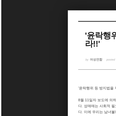
Sketchbook5, 스케치북5
'윤락행
라!!'
Sketchbook5, 스케치북5
여성연합
by
posted
'윤락행위 등 방지법을 
8월 11일자 보도에 
다. 성매매는 사회적 
다. 이에 우리는 남녀