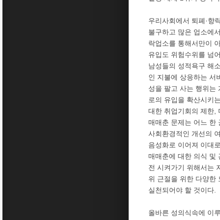
우리사회에서 퇴폐·향락
불구하고 많은 업소에서
락업소를 통해서만이 아
유입도 위험수위를 넘어
남성들의 성적욕구 해소
인 지불에 상응하는 서
성을 팔고 사는 행위는
로의 유입을 확산시키는
대한 취업기회의 제한,
매매춘 문제는 어느 한
사회환경적인 개선의 여
음성화로 이어져 이대로
매매춘에 대한 의식 및
전 시켜가기 위해서는 
위 근절을 위한 다양한
실천되어야 할 것이다.
올바른 성의식속에 이루