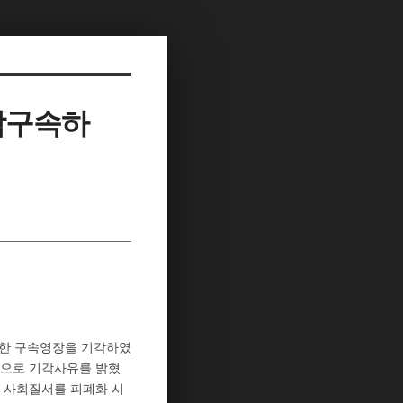
각구속하
청한 구속영장을 기각하였
장으로 기각사유를 밝혔
 사회질서를 피폐화 시