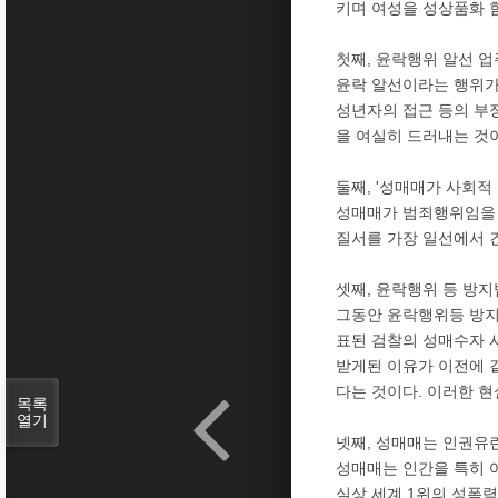
키며 여성을 성상품화 
첫째, 윤락행위 알선 업
윤락 알선이라는 행위가
성년자의 접근 등의 부
을 여실히 드러내는 것
둘째, '성매매가 사회적
성매매가 범죄행위임을 
질서를 가장 일선에서 
셋째, 윤락행위 등 방
그동안 윤락행위등 방지법
표된 검찰의 성매수자 
받게된 이유가 이전에 
다는 것이다. 이러한 현
목록
열기
넷째, 성매매는 인권유
성매매는 인간을 특히 
실상 세계 1위의 성폭