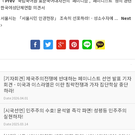
Prev
국립국어원 표준국어대사전의 ‘페미니즘’, '페미니스트‘ 정의 관련
한국여성단체연합 의견서
서울시는 「서울시민 인권헌장」 조속히 선포하라! - 성소수자에 ...
Next
[기자회견] 제국주의전쟁에 반대하는 페미니스트 선언 발표 기자
회견 - 미국과 이스라엘은 이란 침략전쟁과 가자 집단학살 중단
하라!
Date
2026.04.01
[시국선언] 민주주의 수호! 윤석열 즉각 파면! 성평등 민주주의
실현하자!
Date
2025.03.14