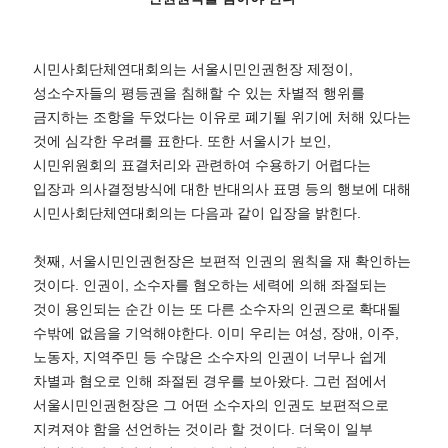
시민사회단체연대회의는 서울시민인권헌장 제정이,
성소수자들의 평등권을 침해할 수 있는 차별적 행위를
금지하는 조항을 두었다는
이유로 폐기될 위기에 처해 있다는
것에 심각한 우려를 표한다.
또한 서울시가 보인,
시민위원회의 표결처리와 관련하여 수용하기 어렵다는
입장과 의사결정방식에 대한 반대의사 표명 등의 행보에
대해
시민사회단체연대회의는 다음과 같이 입장을 밝힌다.
첫째, 서울시민인권헌장은 보편적 인권의 원칙을 재 확인하는
것이다.
인권이, 소수자를 혐오하는 세력에 의해 좌절되는
것이 용인되는 순간 이는 또 다른 소수자의 인권으로 확대될
수밖에 없음을
기억해야한다. 이미 우리는 여성, 장애, 이주,
노동자, 지역주민 등 수많은 소수자의 인권이 너무나 쉽게
차별과 혐오로 인해
좌절된 경우를 보아왔다. 그런 점에서
서울시민인권헌장은 그 어떤 소수자의 인권도 보편적으로
지켜져야 함을 선언하는 것이라 할
것이다. 더욱이 일부