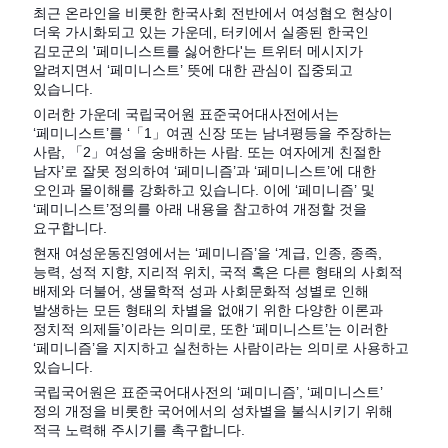
최근 온라인을 비롯한 한국사회 전반에서 여성혐오 현상이
더욱 가시화되고 있는 가운데, 터키에서 실종된 한국인
김모군의 '페미니스트를 싫어한다'는 트위터 메시지가
알려지면서 ‘페미니스트’ 뜻에 대한 관심이 집중되고
있습니다.
이러한 가운데 국립국어원 표준국어대사전에서는
‘페미니스트’를 ‘「1」여권 신장 또는 남녀평등을 주장하는
사람, 「2」여성을 숭배하는 사람. 또는 여자에게 친절한
남자’로 잘못 정의하여 ‘페미니즘’과 ‘페미니스트’에 대한
오인과 몰이해를 강화하고 있습니다. 이에 ‘페미니즘’ 및
‘페미니스트’정의를 아래 내용을 참고하여 개정할 것을
요구합니다.
현재 여성운동진영에서는 ‘페미니즘’을 ‘계급, 인종, 종족,
능력, 성적 지향, 지리적 위치, 국적 혹은 다른 형태의 사회적
배제와 더불어, 생물학적 성과 사회문화적 성별로 인해
발생하는 모든 형태의 차별을 없애기 위한 다양한 이론과
정치적 의제들’이라는 의미로, 또한 ‘페미니스트’는 이러한
‘페미니즘’을 지지하고 실천하는 사람이라는 의미로 사용하고
있습니다.
국립국어원은 표준국어대사전의 ‘페미니즘’, ‘페미니스트’
정의 개정을 비롯한 국어에서의 성차별을 불식시키기 위해
적극 노력해 주시기를 촉구합니다.