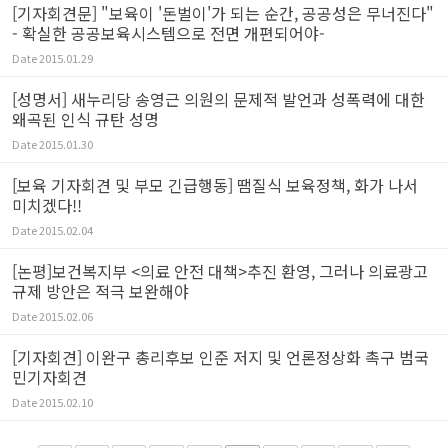
[기자회견문] "보육이 '돈벌이'가 되는 순간, 공공성은 무너진다"
- 확실한 공공보육시스템으로 전면 개편되어야-
Date
2015.01.29
[성명서] 새누리당 송영근 의원의 문제적 발언과 성폭력에 대한
왜곡된 인식 규탄 성명
Date
2015.01.30
[보육 기자회견 및 부모 긴급행동] 땜질식 보육정책, 화가 나서
미치겠다!!
Date
2015.02.04
[논평]보건복지부 <의료 안전 대책>추진 환영, 그러나 의료광고
규제 방안은 적극 보완해야
Date
2015.02.06
[기자회견] 이완구 총리후보 인준 저지 및 언론정상화 촉구 범국
민기자회견
Date
2015.02.10