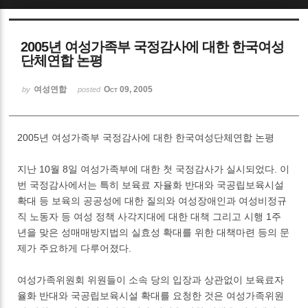
Sketchbook5, 스케치북5
2005년 여성가족부 국정감사에 대한 한국여성
단체연합 논평
여성연합
Oct 09, 2005
by
posted
Sketchbook5, 스케치북5
2005년 여성가족부 국정감사에 대한 한국여성단체연합 논평
지난 10월 8일 여성가족부에 대한 첫 국정감사가 실시되었다. 이
번 국정감사에서는 특히 보육료 자율화 반대와 국공립보육시설
확대 등 보육의 공공성에 대한 질의와 여성장애인과 여성비정규
직 노동자 등 여성 정책 사각지대에 대한 대책 그리고 시행 1주
년을 맞은 성매매방지법의 실효성 확대를 위한 대책마련 등의 문
제가 주요하게 다루어졌다.
여성가족위원회 위원들이 소속 당의 입장과 상관없이 보육료자
율화 반대와 국공립보육시설 확대를 요청한 것은 여성가족위원