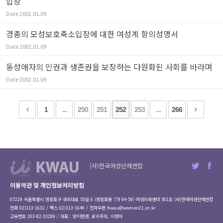
입장
Date
2002.01.09
경총의 모성보호축소입장에 대한 여성계 항의성명서
Date
2002.01.09
동성애자의 인권과 생존권을 보장하는 다원화된 사회를 바라며
Date
2002.01.09
1
...
250
251
252
253
...
266
(사)한국여성단체연합
이용약관 및 개인정보처리방침
07229 서울특별시 영등포구 국회대로 55길 6 (영등포동 7가 94-59) 여성미래센터 501호 (사)한국여성단체연합
전화 02)313-1632 / 팩스 02)313-1649 / 전자우편
Kwau@women21.or.kr
고유번호 203-82-33289 / 대표 : 양이현경, 로리주희, 이정아