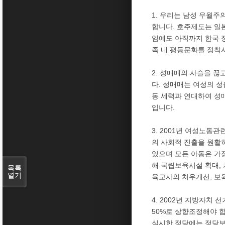
1. 우리는 남성 우월
합니다. 호주제도는 일
임에도 아직까지 한국 
족 내 평등문화를 정착
2. 성매매의 사슬을 
다. 성매매는 여성의 성
동 세력과 연대하여 성
입니다.
3. 2001년 여성노동
의 사회적 진출을 원활
있으며 모든 아동은 가
해 국립보육시설 확대,
목록
열기
육교사의 처우개선, 보
4. 2002년 지방자치
50%로 상향조정해야 
실시한 정당에는 정당보