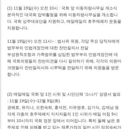
(1) 11월 19일(수) 오전 10시 : 국회 앞 이동차량사무실 개소식
본격적인 대국회 압박활동을 위해 이동차량사무실을 개소합니
다. 국회 상주대표단을 지원하고, 매일매일의 호주제폐지 운동을
지원합니다.
11월 19일(수) 오전 11시~ : 법사위 위원, 각당 주요 당직자에게
법무부의 민법개정안에 대한 찬반질의서 전달
부성원칙조항과 가족범위를 삽입한 법무부의 민법개정안에 대
해 국회의원들의 찬반의견을 다시 질의하기 위해, 각각의 의원마
크맨들이 찬반질의서와 시루떡을 전달하기 위해 의원들을 방문
합니다.
(2) 매일매일 국회 앞 1인 시위 및 시민단체 ‘소나기’ 성명서 발표
: 11월 19일(수)~12월 9일(화)
권해효, 유지나, 오한숙희, 홍석천, 이유명호, 김기식, 김제남 등
각계 각층의 호주제폐지 지지자들의 1인 시위가 매일 아침 9시
부터 10시까지 국회 정문 앞에서 이어집니다. 특히 둘째 날은 호
주제로 인해 피해를 받고 있는 재혼가정의 일반 시민 임정숙씨가