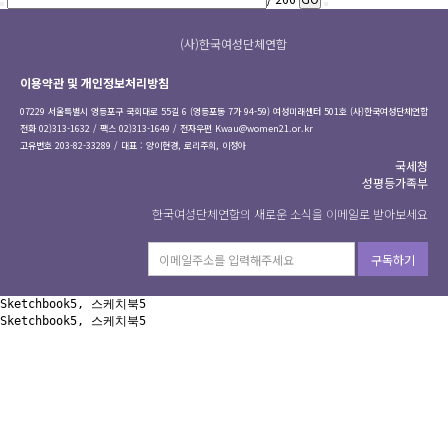
(사)한국여성단체연합
이용약관 및 개인정보처리방침
07229 서울특별시 영등포구 국회대로 55길 6 (영등포동 7가 94-59) 여성미래센터 501호 (사)한국여성단체연합
전화 02)313-1632 / 팩스 02)313-1649 / 전자우편
Kwau@women21.or.kr
고유번호 203-82-33289 / 대표 : 양이현경, 로리주희, 이정아
국세청
성평등가족부
한국여성단체연합의 새로운 소식을 이메일로 받아보세요
구독하기
Sketchbook5, 스케치북5
Sketchbook5, 스케치북5