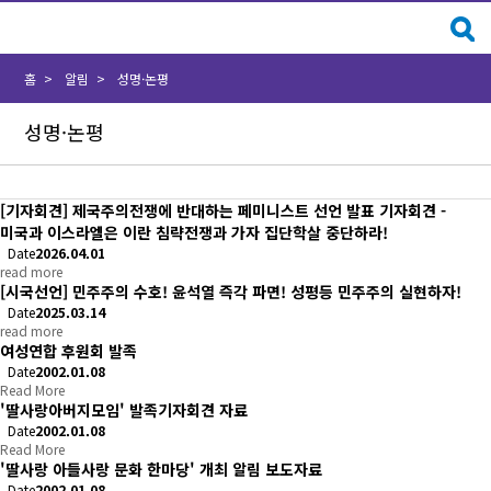
홈
알림
성명·논평
성명·논평
[기자회견] 제국주의전쟁에 반대하는 페미니스트 선언 발표 기자회견 -
미국과 이스라엘은 이란 침략전쟁과 가자 집단학살 중단하라!
Date
2026.04.01
read more
[시국선언] 민주주의 수호! 윤석열 즉각 파면! 성평등 민주주의 실현하자!
Date
2025.03.14
read more
여성연합 후원회 발족
Date
2002.01.08
Read More
'딸사랑아버지모임' 발족기자회견 자료
Date
2002.01.08
Read More
'딸사랑 아들사랑 문화 한마당' 개최 알림 보도자료
Date
2002.01.08