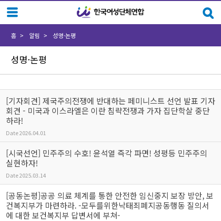
Sketchbook5, 스케치북5
Sketchbook5, 스케치북5
홈
알림
성명·논평
성명·논평
[기자회견] 제국주의전쟁에 반대하는 페미니스트 선언 발표 기자
회견 - 미국과 이스라엘은 이란 침략전쟁과 가자 집단학살 중단
하라!
Date
2026.04.01
[시국선언] 민주주의 수호! 윤석열 즉각 파면! 성평등 민주주의
실현하자!
Date
2025.03.14
[공동논평]공공 의료 체계를 통한 안전한 임신중지 보장 방안, 보
건복지부가 마련하라. -모두를위한낙태죄폐지공동행동 질의서
에 대한 보건복지부 답변서에 부쳐-