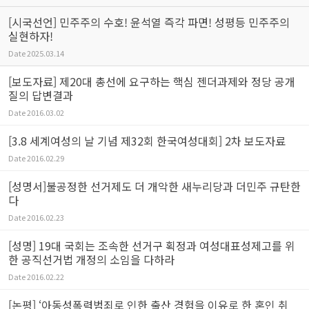
[시국선언] 민주주의 수호! 윤석열 즉각 파면! 성평등 민주주의
실현하자!
Date
2025.03.14
[보도자료] 제20대 총선에 요구하는 핵심 젠더과제와 정당 공개
질의 답변결과
Date
2016.03.02
[3.8 세계여성의 날 기념 제32회 한국여성대회] 2차 보도자료
Date
2016.02.29
[성명서]불공정한 선거제도 더 개악한 새누리당과 더민주 규탄한
다
Date
2016.02.23
[성명] 19대 국회는 조속한 선거구 획정과 여성대표성제고를 위
한 공직선거법 개정의 소임을 다하라
Date
2016.02.22
[논평] ‘아동성폭력범죄로 인한 출산 경험을 이유로 한 혼인 취