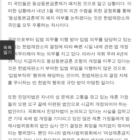
미 국민들은 동성동본금혼제가 폐지된 것으로 알고 상황이다. 이
러한 상황에서 내년 1월 국민의 의견 수렴을 위한 공청회를 통해
'동성동본금혼제'의 폐지 여부를 논하겠다는 것은 헌법재판소와
국민을 모두 우롱하는 처사이다.
국민으로부터 입법 의무를 이행 받아 입법 의무를 담당하고 있는
국회는 헌법재판소의 결정에 따라 빠른 시일 내에 관련 법 개정
목록
열기
을 마무리해야 하는 의무를 지고 있다. 따라서 국회 무려 4년여
가 지난 지금까지도 동성동본금혼 조항의 개정을 미루고 있다는
것은 헌법재판소가 부여한 입법 위임을 이행하지 않은 것으로
'입법부작위' 행위에 해당하는 것이며, 헌법재판소의 결정 자체
를 무시하는 반 헌법적 행위로 규탄 받아 마땅한 일이다.
또한 친양자법은 자녀의 성 문제로 고통을 겪고 있는 재혼 가정
들의 오랜 요구 끝에 마련된 법안으로 시급히 개정되어야 하는
법안이다. 국회에서 친양자법이 논의되고 있다는 사실을 접하고
큰 기대 속에 법 개정을 기다리고 있던 많은 재혼 가정들에게 법
제사법위원회의 법안 심사 연기 결정은 희망을 여지없이 꺾어버
리는 행위였다. 뿐만 아니라 법제사법위원회에서 '여성재혼금지
기간'과 같이 시대 착오적인 불평등 조항의 폐지에 대해서도 재