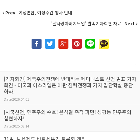
Prev
여성연합, 여성주간 행사 안내
'딸사랑아버지모임' 발족기자회견 자료
Next
[기자회견] 제국주의전쟁에 반대하는 페미니스트 선언 발표 기자
회견 - 미국과 이스라엘은 이란 침략전쟁과 가자 집단학살 중단
하라!
Date
2026.04.01
[시국선언] 민주주의 수호! 윤석열 즉각 파면! 성평등 민주주의
실현하자!
Date
2025.03.14
31일, 보육제도 바로세우기 토론회 개최