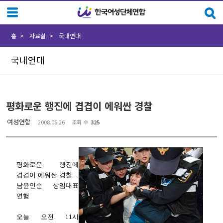
Sketchbook5, 스케치북5
Sketchbook5, 스케치북5
홈
자료실
국내연대
국내연대
평화로운 행진에 겹겹이 에워싼 경찰
여성연합
2008.06.26
조회 수
325
평화로운 행진에
겹겹이 에워싼 경찰 ...
남윤인순 상임대표
연행
오늘 오전 11시