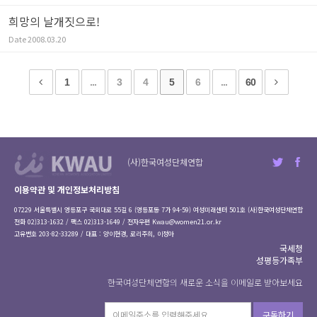
희망의 날개짓으로!
Date
2008.03.20
1
...
3
4
5
6
...
60
(사)한국여성단체연합
이용약관 및 개인정보처리방침
07229 서울특별시 영등포구 국회대로 55길 6 (영등포동 7가 94-59) 여성미래센터 501호 (사)한국여성단체연합
전화 02)313-1632 / 팩스 02)313-1649 / 전자우편
Kwau@women21.or.kr
고유번호 203-82-33289 / 대표 : 양이현경, 로리주희, 이정아
국세청
성평등가족부
한국여성단체연합의 새로운 소식을 이메일로 받아보세요
구독하기