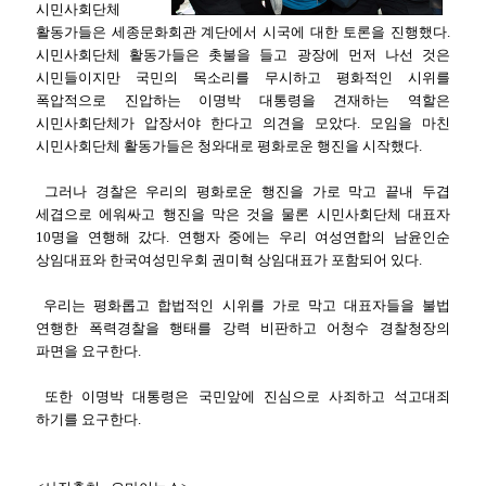
시민사회단체
활동가들은 세종문화회관 계단에서 시국에 대한 토론을 진행했다.
시민사회단체 활동가들은 촛불을 들고 광장에 먼저 나선 것은
시민들이지만 국민의 목소리를 무시하고 평화적인 시위를
폭압적으로 진압하는 이명박 대통령을 견재하는 역할은
시민사회단체가 압장서야 한다고 의견을 모았다. 모임을 마친
시민사회단체 활동가들은 청와대로 평화로운 행진을 시작했다.
그러나 경찰은 우리의 평화로운 행진을 가로 막고 끝내 두겹
세겹으로 에워싸고 행진을 막은 것을 물론 시민사회단체 대표자
10명을 연행해 갔다. 연행자 중에는 우리 여성연합의 남윤인순
상임대표와 한국여성민우회 권미혁 상임대표가 포함되어 있다.
우리는 평화롭고 합법적인 시위를 가로 막고 대표자들을 불법
연행한 폭력경찰을 행태를 강력 비판하고 어청수 경찰청장의
파면을 요구한다.
또한 이명박 대통령은 국민앞에 진심으로 사죄하고 석고대죄
하기를 요구한다.