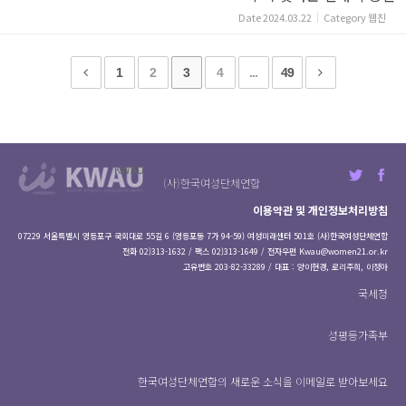
Date
2024.03.22
Category
웹진
1
2
3
4
...
49
KWAU
(사)한국여성단체연합
이용약관 및 개인정보처리방침
07229 서울특별시 영등포구 국회대로 55길 6 (영등포동 7가 94-59) 여성미래센터 501호 (사)한국여성단체연합
전화 02)313-1632 / 팩스 02)313-1649 / 전자우편
Kwau@women21.or.kr
고유번호 203-82-33289 / 대표 : 양이현경, 로리주희, 이정아
국세청
성평등가족부
한국여성단체연합의 새로운 소식을 이메일로 받아보세요