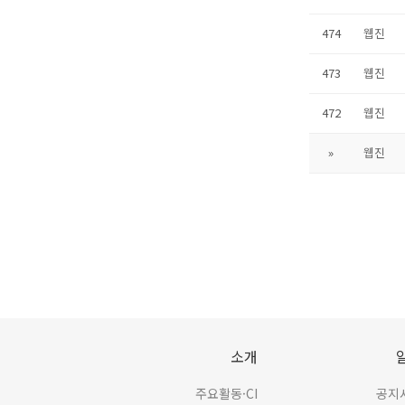
474
웹진
473
웹진
472
웹진
»
웹진
소개
주요활동·CI
공지