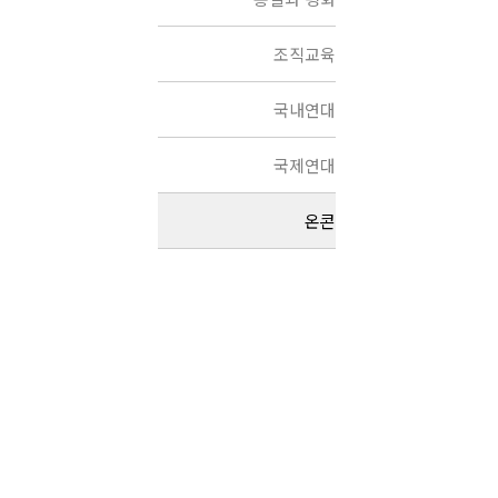
조직교육
국내연대
국제연대
온콘