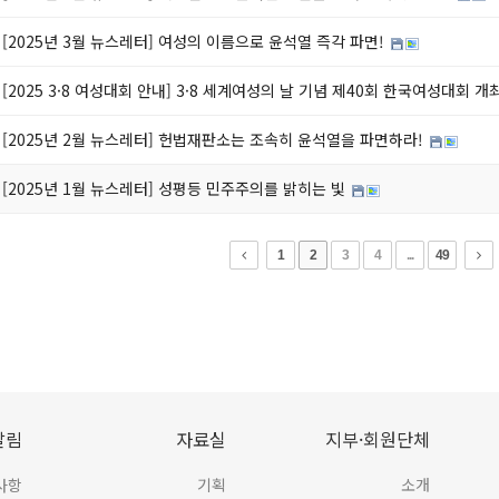
[2025년 3월 뉴스레터] 여성의 이름으로 윤석열 즉각 파면!
[2025 3·8 여성대회 안내] 3·8 세계여성의 날 기념 제40회 한국여성대회 개최
[2025년 2월 뉴스레터] 헌법재판소는 조속히 윤석열을 파면하라!
[2025년 1월 뉴스레터] 성평등 민주주의를 밝히는 빛
1
2
3
4
...
49
알림
자료실
지부·회원단체
사항
기획
소개