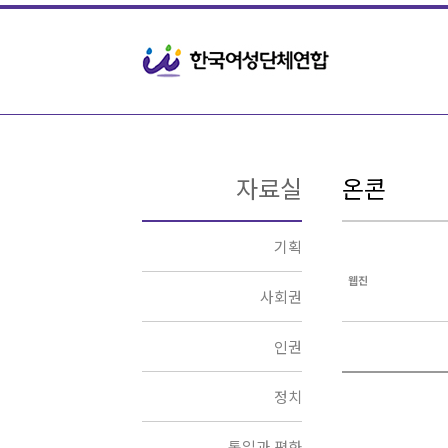
Sketchbook5, 스케치북5
Sketchbook5, 스케치북5
자료실
온콘
기획
웹진
사회권
인권
정치
통일과 평화