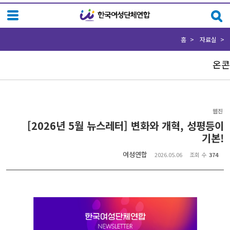
Sketchbook5, 스케치북5
Sketchbook5, 스케치북5
홈
자료실
온콘
웹진
[2026년 5월 뉴스레터] 변화와 개혁, 성평등이
기본!
여성연합
2026.05.06
조회 수
374