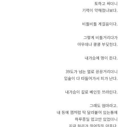
토하고 싸더니
기력이 약해졌나보다.
비틀비틀 게걸음이다.
그렇게 비틀거리다가
아무데나 쿵쿵 부딪힌다.
내가슴에 멍이 든다.
39도가 넘는 열로 끙끙거리더니
입술이 다 타들어가서 피가 난다.
내가슴이 칼로 베인듯 쓰라린다.
그래도 엄마라고.
내 등에 껌처럼 딱 달라붙어 있는통에
하루종일 업고만 있었더니
지금 허리가 끊어질듯 아프다.