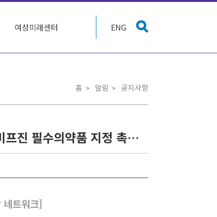
여성미래센터
ENG
홈
알림
공지사항
[모두의 안전한 임신중지를 위한 권리보장 네트워크] 미프진 필수의약품 지정 촉구 민원액션(~6/15)
 네트워크]