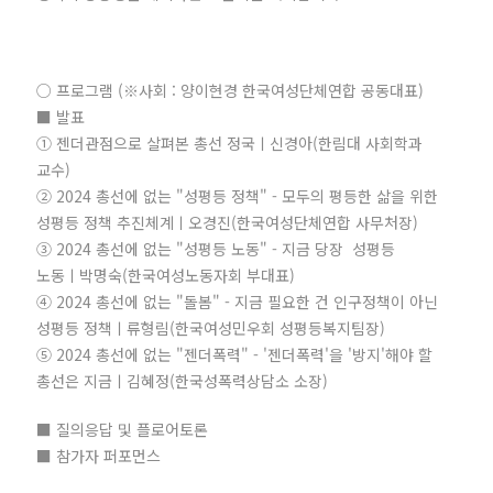
○ 프로그램 (※사회 : 양이현경 한국여성단체연합 공동대표)
■ 발표
① 젠더관점으로 살펴본 총선 정국ㅣ신경아(한림대 사회학과
교수)
② 2024 총선에 없는 "성평등 정책" - 모두의 평등한 삶을 위한
성평등 정책 추진체계ㅣ오경진(한국여성단체연합 사무처장)
③ 2024 총선에 없는 "성평등 노동" - 지금 당장 성평등
노동ㅣ박명숙(한국여성노동자회 부대표)
④ 2024 총선에 없는 "돌봄" - 지금 필요한 건 인구정책이 아닌
성평등 정책ㅣ류형림(한국여성민우회 성평등복지팀장)
⑤ 2024 총선에 없는 "젠더폭력" - '젠더폭력'을 '방지'해야 할
총선은 지금ㅣ김혜정(한국성폭력상담소 소장)
■ 질의응답 및 플로어토론
■ 참가자 퍼포먼스