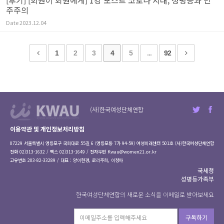
[후기] [회원이 회원에게] 1강 포스트 코로나 시대, 성평등과 민
주주의
Date
2023.12.04
1
2
3
4
5
...
92
(사)한국여성단체연합
이용약관 및 개인정보처리방침
07229 서울특별시 영등포구 국회대로 55길 6 (영등포동 7가 94-59) 여성미래센터 501호 (사)한국여성단체연합
전화 02)313-1632 / 팩스 02)313-1649 / 전자우편
Kwau@women21.or.kr
고유번호 203-82-33289 / 대표 : 양이현경, 로리주희, 이정아
국세청
성평등가족부
한국여성단체연합의 새로운 소식을 이메일로 받아보세요
구독하기