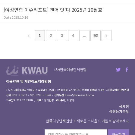
[여성연합 이슈리포트] 젠더 잇:다 2025년 10월호
Date
2025.10.16
1
2
3
4
...
92
(사)한국여성단체연합
이용약관 및 개인정보처리방침
07229 서울특별시 영등포구 국회대로 55길 6 (영등포동 7가 94-59) 여성미래센터 501호 (사)한국여성단체연합
전화 02)313-1632 / 팩스 02)313-1649 / 전자우편
Kwau@women21.or.kr
고유번호 203-82-33289 / 대표 : 양이현경, 로리주희, 이정아
국세청
성평등가족부
한국여성단체연합의 새로운 소식을 이메일로 받아보세요
구독하기