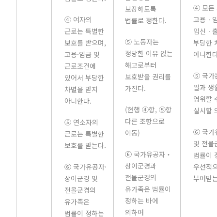
④ 모든
보장하도록
④ 여자의
고용ㆍ
법률로 정한다.
근로는 특별한
임신ㆍ
⑤ 노동자는
보호를 받으며,
부당한 
정당한 이유 없는
고용·임금 및
아니한다
해고로부터
근로조건에
⑤ 국가
보호받을 권리를
있어서 부당한
일과 생
가진다.
차별을 받지
영위할 
아니한다.
(현행 ④항, ⑤항
실시할 
다른 조항으로
⑤ 연소자의
⑥ 국
이동)
근로는 특별한
및 전몰
보호를 받는다.
⑥ 국가유공자‧
법률이 
상이군경과
⑥ 국가유공자·
우선적으
전몰군경의
상이군경 및
부여받는
유가족은 법률이
전몰군경의
정하는 바에
유가족은
의하여
법률이 정하는