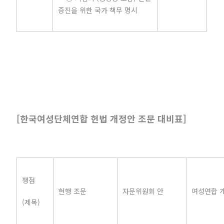
증진을 위한 국가 책무 명시
[한국여성단체연합 헌법 개정안 조문 대비표]
쟁점
현행 조문
자문위원회 안
여성연합 
(제목)