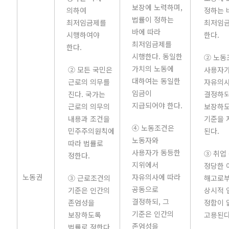
보장에 노력하며,
의하여
정하는 
법률이 정하는
최저임금제를
최저임
바에 따라
시행하여야
한다.
최저임금제를
한다.
시행한다. 동일한
② 노동
가치의 노동에
② 모든 국민은
사용자가
대하여는 동일한
근로의 의무를
자유의사
임금이
진다. 국가는
결정하되
지급되어야 한다.
근로의 의무의
보장하도
내용과 조건을
기준을 
④ 노동조건은
민주주의원칙에
된다.
노동자와
따라 법률로
사용자가 동등한
③ 취업
정한다.
지위에서
정당한 
노동권
자유의사에 따라
③ 근로조건의
해고로부
공동으로
기준은 인간의
상시적 
결정하되, 그
존엄성을
정함이 
기준은 인간의
보장하도록
고용된다
존엄성을
법률로 정한다.