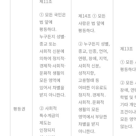
제11조
① 모든 국민은
제14조 ① 모든
법 앞에
사람은 법 앞에
평등하다.
평등하다.
누구든지 성별·
종교 또는
② 누구든지 성별,
제13조
사회적 신분에
종교, 인종, 언어,
의하여 정치적·
연령, 장애, 지역,
① 모든 
경제적·사회적·
사회적 신분,
평등하다
문화적 생활의
성적지향,
모든 영역에
고용형태 등
② 모든 
있어서 차별을
어떠한 이유로도
장애, 연
받지 아니한다.
정치적․경제적․
학벌 및 
사회적․문화적
기타 개
② 사회적
평등권
생활의 모든
조건이나
특수계급의
영역에서 부당한
모든 영
제도는
차별을 받지
않는다.
인정되지
아니한다.