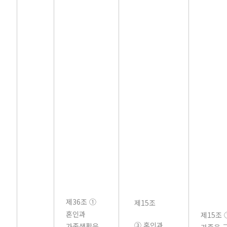
제36조 ①
제15조
혼인과
제15조 
③ 혼인과
가족생활은