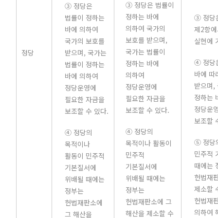
③ 정당은 법률이
③ 정당은
정하는 바에
법률이 정하는
③ 정당
의하여 국가의
바에 의하여
제2항에
보호를 받으며,
국가의 보호를
실현에 
국가는 법률이
정당
받으며, 국가는
④ 정당
정하는 바에
법률이 정하는
바에 따
의하여
바에 의하여
받으며,
정당운영에
정당운영에
정하는 
필요한 자금을
필요한 자금을
정당운영
보조할 수 있다.
보조할 수 있다.
보조할 
④ 정당의
④ 정당의
⑤ 정당
목적이나 활동이
목적이나
민주적 
민주적
활동이 민주적
때에는 
기본질서에
기본질서에
헌법재판
위배될 때에는
위배될 때에는
제소할 
정부는
정부는
헌법재판
헌법재판소에 그
헌법재판소에
의하여 
해산을 제소할 수
그 해산을