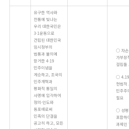
유구한 역사와
전통에 빛나는
우리 대한국민은
3·1운동으로
건립된 대한민국
임시정부의
○ 자손
법통과 불의에
가부장
항거한 4·19
걸림돌 
민주이념을
계승하고, 조국의
○ 4.
민주개혁과
헌법적 
평화적 통일의
민주주
사명에 입각하여
필요
정의·인도와
동포애로써
○ 성
민족의 단결을
포함하
공고히 하고, 모든
과제인