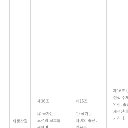
제16조 
성적 주
제36조
제15조
임신, 출
재생산에
② 국가는
④ 국가는
가진다.
모성의 보호를
자녀의 출산․
재생산권
위하여
양육을