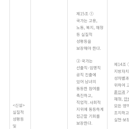
제15조 ①
국가는 고용,
노동, 복지, 재정
등 실질적
성평등을
보장해야 한다.
② 국가는
제14조 
선출직･임명직
지방자치
공직 진출에
성차별과
있어 남녀의
위하여 고
동등한 참여를
혼인과
가
촉진하고,
재정,
안
직업적․사회적
<신설>
모든 영
지위에 동등하게
실질적
조치하고
접근할 기회를
성평등
실현·보
보장한다.
및