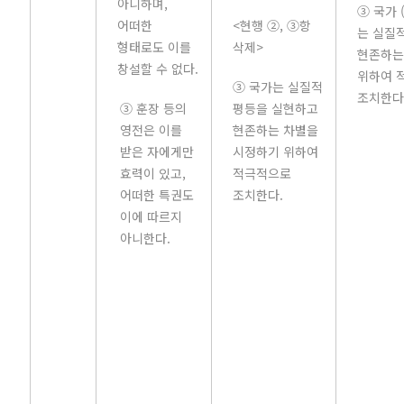
아니하며,
③ 국가 
어떠한
<현행 ②, ③항
는 실질
형태로도 이를
삭제>
현존하는
창설할 수 없다.
위하여 
③ 국가는 실질적
조치한다
③ 훈장 등의
평등을 실현하고
영전은 이를
현존하는 차별을
받은 자에게만
시정하기 위하여
효력이 있고,
적극적으로
어떠한 특권도
조치한다.
이에 따르지
아니한다.