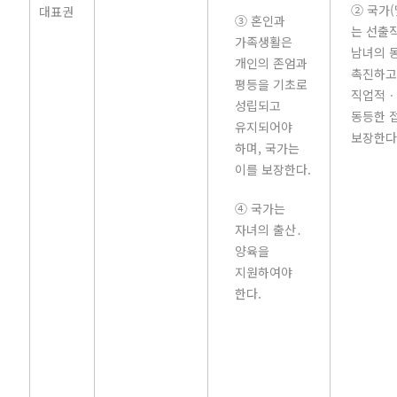
② 국가
대표권
③ 혼인과
는 선출
가족생활은
남녀의 
개인의 존엄과
촉진하고
평등을 기초로
직업적ㆍ
성립되고
동등한 
유지되어야
보장한다
하며, 국가는
이를 보장한다.
④ 국가는
자녀의 출산․
양육을
지원하여야
한다.