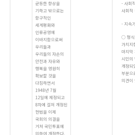
균등한 향상을
- 사회
기하고 밖으로는
사회적
항구적인
- 지속
세계평화와
인류공영에
○ 형식
이바지함으로써
가치지향
우리들과
마지막 
우리들의 자손의
시민의
안전과 자유와
개정되었
행복을 영원히
부분으
확보할 것을
의견이 
다짐하면서
1948년 7월
12일에 제정되고
8차에 걸쳐 개정된
헌법을 이제
국회의 의결을
거쳐 국민투표에
의하여 개정한다.