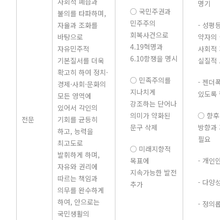
사회적 폐습과
명기
○ 국민주권과
불의를 타파하며,
민주주의
자율과 조화를
- 성평
회복사건으로
바탕으로
약자의 
4.19혁명과
자유민주적
사회적
6.10항쟁을 명시
기본질서를 더욱
실질적
확고히 하여 정치·
○ 민족주의를
- 젠더
경제·사회·문화의
지나치게
있도록 
모든 영역에
강조하는 단어나
있어서 각인의
의미가 약화된
○ 향
전문
기회를 균등히
문구 삭제
방향과
하고, 능력을
필요
최고도로
○ 미래지향적
발휘하게 하며,
목표에
- 개인
자유와 권리에
지속가능한 발전
따르는 책임과
- 다양
추가
의무를 완수하게
하여, 안으로는
- 정의
국민생활의