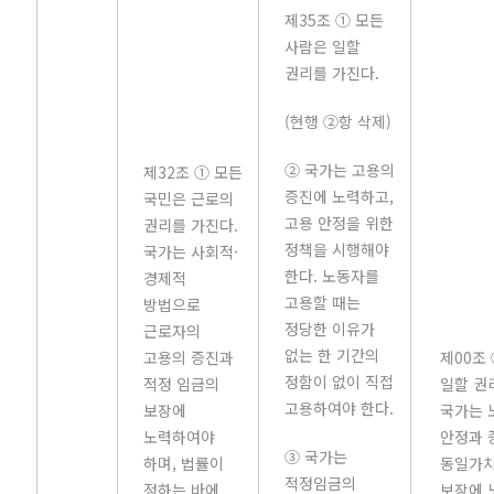
제35조 ① 모든
사람은 일할
권리를 가진다.
(현행 ②항 삭제)
② 국가는 고용의
제32조 ① 모든
증진에 노력하고,
국민은 근로의
고용 안정을 위한
권리를 가진다.
정책을 시행해야
국가는 사회적·
한다. 노동자를
경제적
고용할 때는
방법으로
정당한 이유가
근로자의
없는 한 기간의
고용의 증진과
제00조
정함이 없이 직접
적정 임금의
일할 권
고용하여야 한다.
보장에
국가는 
노력하여야
안정과 
③ 국가는
하며, 법률이
동일가
적정임금의
정하는 바에
보장에 