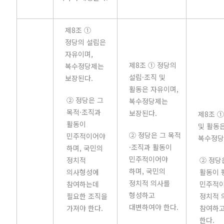
제8조 ①
정당의 설립은
자유이며,
제8조 ① 정당의
복수정당제는
설립·조직 및
보장된다.
활동은 자유이며,
② 정당은 그
복수정당제는
목적·조직과
보장된다.
제8조 ①
활동이
및 활동
② 정당은 그 목적
민주적이어야
복수정당
·조직과 활동이
하며, 국민의
민주적이어야
정치적
② 정당
하며, 국민의
의사형성에
활동이 
정치적 의사를
참여하는데
민주적이
형성하고
필요한 조직을
정치적 
대변하여야 한다.
가져야 한다.
참여하고
한다.