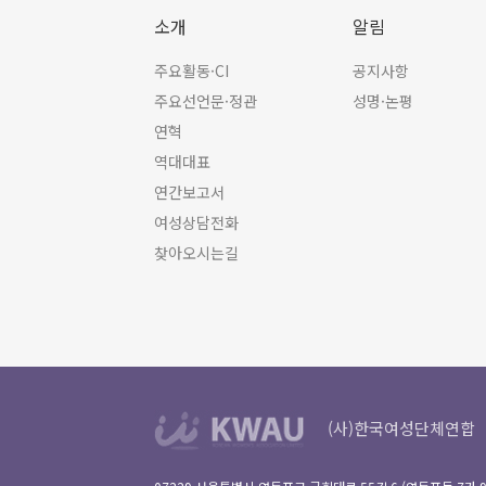
소개
알림
주요활동·CI
공지사항
주요선언문·정관
성명·논평
연혁
역대대표
연간보고서
여성상담전화
찾아오시는길
(사)한국여성단체연합