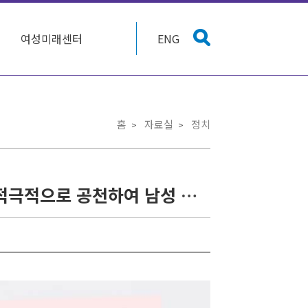
여성미래센터
ENG
홈
자료실
정치
[공동성명]정당들은 6·13 지방선거에서 여성 후보를 적극적으로 공천하여 남성 중심 정치 구조 해체를 위한 최소한의 의지를 보여라