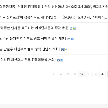
혁공동행동] 원혜영 정개특위 위원장 면담(9/5(화) 오후 3시 30분, 국회의사당
스트 정치포럼'이 성공적으로 개최되었습니다(6/16(금) 오후3 시, 스페이스
성평등한 인사를 촉구하는 여성단체들의 정당 방문
민주당 문재인 대선후보 캠프 정책 전달식 개최]
당 안철수 대선후보 캠프 정책 전달식 개최]
 심상정 대선후보 캠프 정책협약식 개최]
1
...
15
16
17
18
...
32