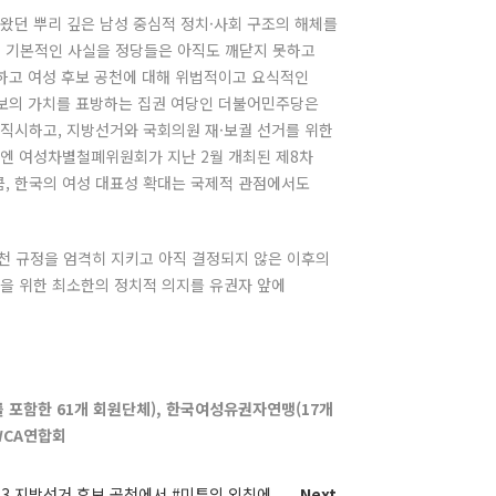
왔던 뿌리 깊은 남성 중심적 정치·사회 구조의 해체를
히 기본적인 사실을 정당들은 아직도 깨닫지 못하고
하고 여성 후보 공천에 대해 위법적이고 요식적인
진보의 가치를 표방하는 집권 여당인 더불어민주당은
 직시하고, 지방선거와 국회의원 재·보궐 선거를 위한
유엔 여성차별철폐위원회가 지난 2월 개최된 제8차
큼, 한국의 여성 대표성 확대는 국제적 관점에서도
천 규정을 엄격히 지키고 아직 결정되지 않은 이후의
현을 위한 최소한의 정치적 의지를 유권자 앞에
 포함한 61개 회원단체), 한국여성유권자연맹(17개
WCA연합회
13 지방선거 후보 공천에서 #미투의 외침에 ...
Next