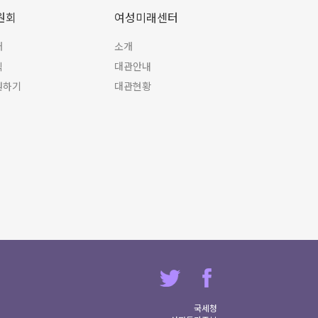
원회
여성미래센터
개
소개
식
대관안내
원하기
대관현황
국세청