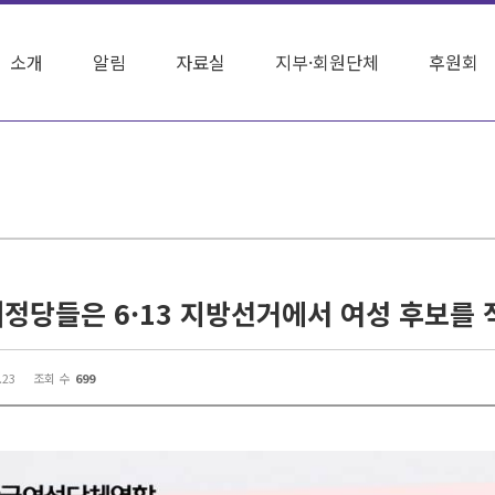
소개
알림
자료실
지부·회원단체
후원회
.23
조회 수
699