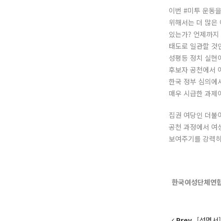
이번 #미투 운동
위해서는 더 많은
있는가? 언제까지
태도로 일관할 것
성평등 정치 실현
후보자 공천에서 여
한국 정부 심의에
매우 시급한 과제
집권 여당인 더불
공천 과정에서 여성
보여주기를 강력히
한국여성단체연합(
Prev
[성명서