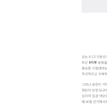
오는 6·13 지방
최근
#미투
운동을
중요한 시험대라는
적극적이고 구체적
그러나 공천이 거의
정당의 당헌·당규에
심지어 집권 여당
재·보궐 선거에서