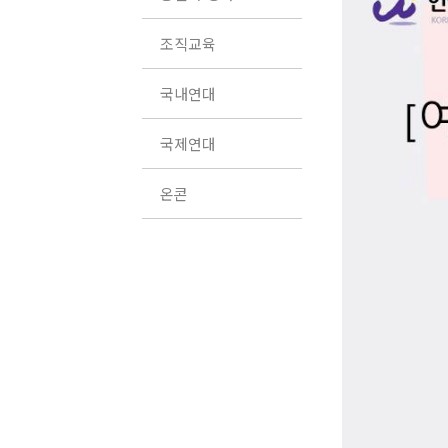
조직교육
국내연대
국제연대
온콘