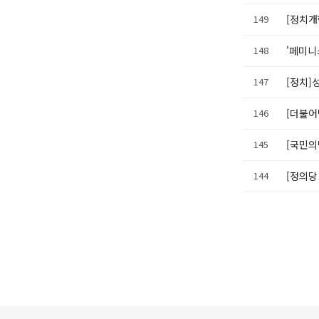
149
[정치개
148
'페미니
147
[정치]
146
[더불어
145
[국민의
144
[정의당