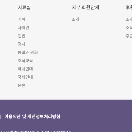
자료실
지부·회원단체
후
기획
소개
소
사회권
소
인권
후
정치
통일과 평화
조직교육
국내연대
국제연대
온콘
이용약관 및 개인정보처리방침