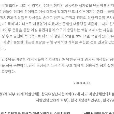
을 통해 드러난 사회 각 영역의 수많은 형태의 성폭력과 성차별을 단단히 떠받쳐
 여성들이 정치에 참여하고 여성 대표성 확대가 반드시 이루어져야 한다는 극
 정치권과 정당들은 자신들의 손으로 만든 법 규정과 정당의 당헌·당규를 무시
인가? 특히‘페미니스트 대통령’이 되겠다는 문재인 대통령을 배출하고 사회 
이 #미투 운동을 통한 여성 유권자들의 요구에 응답하는 핵심 과제라는 사실을
성 후보 공천에 적극적으로 나서 타 정당에 모범을 보여야 할 책임이 있다. 
서 여성의 동등한 대표성 보장을 위해 구체적인 계획을 수립할 것을 권고할 만
이다.
어민주당을 비롯한 각 정당들이 정치관계법과 당헌·당규에 명시된 여성할당 공
을 적극 공천하여, 남성 중심적 기득권 정치 구조 해체 및 성평등한 정치 실
 촉구한다.
2018.4.23.
7개 지부 28개 회원단체), 한국여성단체협의회(17개 시도 여성단체협의회를
지방연맹 153개 지부), 한국여성정치연구소, 한국Y
] 여성할당제를 악용한 더불어민주당 수원시의회
[성명서]정당들은 6·