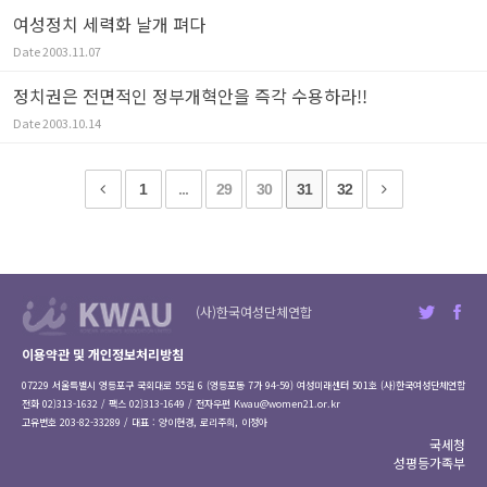
여성정치 세력화 날개 펴다
Date
2003.11.07
정치권은 전면적인 정부개혁안을 즉각 수용하라!!
Date
2003.10.14
1
...
29
30
31
32
(사)한국여성단체연합
이용약관 및 개인정보처리방침
07229 서울특별시 영등포구 국회대로 55길 6 (영등포동 7가 94-59) 여성미래센터 501호 (사)한국여성단체연합
전화 02)313-1632 / 팩스 02)313-1649 / 전자우편
Kwau@women21.or.kr
고유번호 203-82-33289 / 대표 : 양이현경, 로리주희, 이정아
국세청
성평등가족부