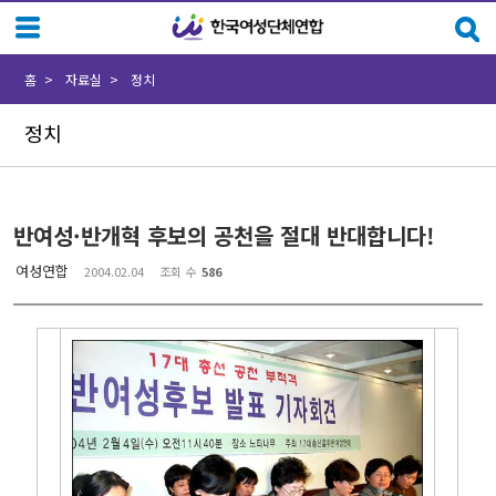
Sketchbook5, 스케치북5
Sketchbook5, 스케치북5
홈
자료실
정치
정치
반여성·반개혁 후보의 공천을 절대 반대합니다!
여성연합
2004.02.04
조회 수
586