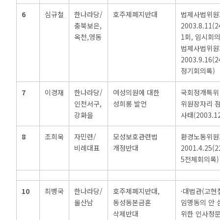
6
심규철
한나라당/
호주제폐지반대
법제사법위원
충북보은,
2003.8.11(2
옥천,영동
1회, 임시회의
법제사법위원
2003.9.16(2
정기회의록)
7
이경재
한나라당/
여성의원에 대한
국회정개특위
인천서구,
성희롱 발언
위원장자리 
강화을
사태(2003.12
8
조희욱
자민련/
모성보호관련법
환경노동위원
비례대표
개정반대
2001.4.25(2
5전체회의록)
10
최병국
한나라당/
호주제폐지반대,
·대법관(고현
울산남
동성동본금혼
임명동의 안 
삭제반대
위한 인사청