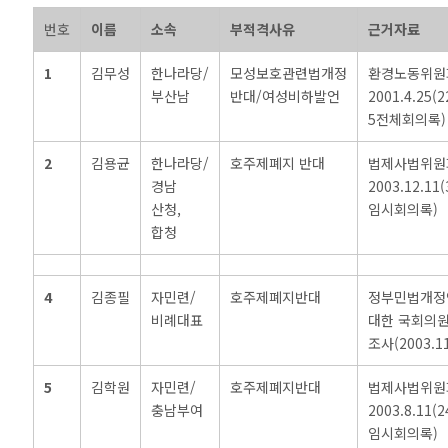
번호
이름
소속
부적격사유
근거자료
1
김무성
한나라당/
모성보호관련법개정
환경노동위원
부산남
반대/여성비하발언
2001.4.25(2
5전체회의록)
2
김용균
한나라당/
호주제폐지 반대
법제사법위원
경남
2003.12.11(
산청,
임시회의록)
합청
4
김종필
자민련/
호주제폐지반대
정부민법개정
비례대표
대한 국회의원
조사(2003.1
5
김학원
자민련/
호주제폐지반대
법제사법위원
충남부여
2003.8.11(2
임시회의록)