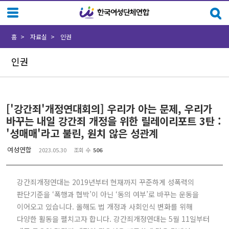
Sketchbook5, 스케치북5
Sketchbook5, 스케치북5
홈
자료실
인권
인권
['강간죄'개정연대회의] 우리가 아는 문제, 우리가
바꾸는 내일 강간죄 개정을 위한 릴레이리포트 3탄 :
'성매매'라고 불린, 원치 않은 성관계
여성연합
2023.05.30
조회 수
506
강간죄개정연대는 2019년부터 현재까지 꾸준하게 성폭력의
판단기준을 ‘폭행과 협박’이 아닌 ‘동의 여부’로 바꾸는 운동을
이어오고 있습니다. 올해도 법 개정과 사회인식 변화를 위해
다양한 활동을 펼치고자 합니다. 강간죄개정연대는 5월 11일부터