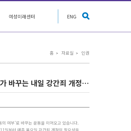
여성미래센터
ENG
홈
자료실
인권
['강간죄'개정을위한연대회의] 우리가 아는 문제, 우리가 바꾸는 내일 강간죄 개정을 위한 릴레이 리포트 7탄 : 부부간 성관계는 언제든 동의된 것이다? : 숨겨진 범죄, 아내 강간
동의 여부’로 바꾸는 운동을 이어오고 있습니다.
 11일부터 매주 목요일 강간죄 개정의 필요성을