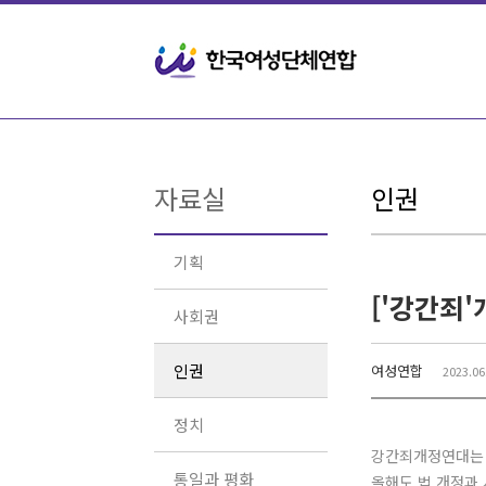
Sketchbook5, 스케치북5
Sketchbook5, 스케치북5
자료실
인권
기획
사회권
인권
여성연합
2023.06
정치
강간죄개정연대는 2
통일과 평화
올해도 법 개정과