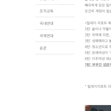
빼곡하게 담은 릴
조직교육
강간죄 개정의 필
<릴레이 리포트 
국내연대
1탄: 술이나 약물
2탄: 위력에 의한
국제연대
3탄: 성매매라고 
4탄: 청소년으로 
온콘
5탄: 장애여성이 
6탄: 이주여성 대
7탄: 부부간 성관
* 릴레이리포트 다