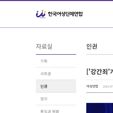
Sketchbook5, 스케치북5
Sketchbook5, 스케치북5
자료실
인권
기획
사회권
인권
여성연합
2023.07
정치
통일과 평화