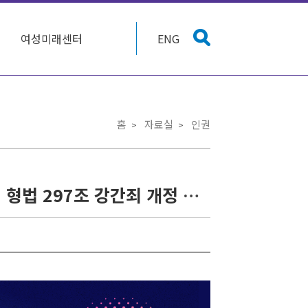
여성미래센터
ENG
홈
자료실
인권
['강간죄'개정연대회의] '폭행 협박'에서 '동의여부'로! 형법 297조 강간죄 개정 촉구 국회 기자회견 및 토론회 신청 안내