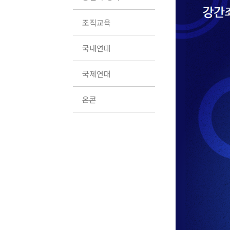
조직교육
국내연대
국제연대
온콘