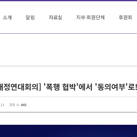
소개
알림
자료실
지부·회원단체
후원회
.13
조회 수
643