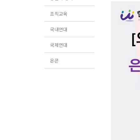
조직교육
국내연대
국제연대
온콘