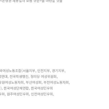
 <은행권 채용절차 모범 규준>을 마련할 것을
국여성노동조합(서울지부, 인천지부, 경기지부,
성연대, 전국학생행진, 정의당 여성위원회,
창원여성노동자회, 부산여성회, 부천여성노동자회,
), 한국여성단체연합, 한국여성민우회
회, 원주여성민우회, 인천여성민우회,