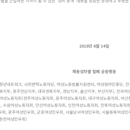
을 근절하는 시작이 될 수 있는 ‘성비 공개’ 내용을 포함한 공정하고 투명한
2018년 6월 14일
채용성차별 철폐 공동행동
청년네트워크, 사회변혁노동자당, 여성노동법률지원센터, 여성엄마민중당, 전
북지부, 광주전남지부, 대국경북지부, 경남지부, 울산지부, 부산지부), 전국여
여성노동자회(경주여성노동자회, 광주여성노동자회, 대구여성노동자회, 마산
 수원여성노동자회, 안산여성노동자회, 인천여성노동자회, 전북여성노동자회
회, 광주여성민우회, 군포여성민우회, 서울남서여성민우회, 서울동북여성민우
 춘천여성민우회)