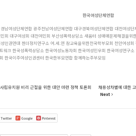
한국여성단체연합
 경남여성단체연합 광주전남여성단체연합 대구경북여성단체연합 대전여성단
여민회 대구여성회 대전여민회 부산성폭력상담소 새움터 성매매문제해결을위
성인권연대 젠더정치연구소 여.세.연 참교육을위한전국학부모회 천안여성회
트워크 한국성폭력상담소 한국여성노동자회 한국여성민우회 한국여성연구소
회 한국이주여성인권센터 한국한부모연합 함께하는주부모임
]사립유치원 비리 근절을 위한 대안 마련 정책 토론회
채용성차별에 대한 고
Next
Twitter
Google
Pinterest