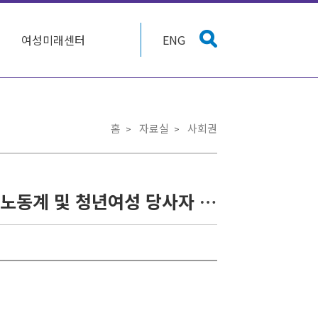
여성미래센터
ENG
홈
자료실
사회권
[보도자료]은행권 채용성차별 근절대책에 대한 여성‧노동계 및 청년여성 당사자 의견에 대한 보도의뢰 건