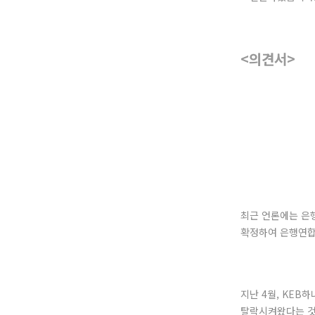
<의견서>
최근 언론에는 은행
확정하여 은행연합
지난 4월, KE
탈락시켜왔다는 것