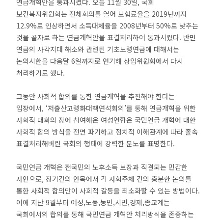
연금개혁안을 통과시켰다. 오늘 11월 30일, 국회
보건복지위원회는 전체회의를 열어 보험료율을 2019년까지
12.9%로 인상하면서 소득대체율을 2008년부터 50%로 낮추는
것을 골자로 하는 연금개혁안을 표결처리하여 통과시켰다. 반면
연금의 사각지대 해소와 관련된 기초노령연금에 대해서는
논의시한을 다음달 6일까지로 연기해 상임위원회에서 다시
처리하기로 했다.
그동안 사회적 합의를 통한 연금개혁을 추진해야 한다는
입장에서, ‘저출산고령화대책연석회의’를 통해 연금개혁을 위한
사회적 대화의 장에 참여해온 여성연합은 국민연금 개혁에 대한
사회적 합의 방식을 전면 파기하고 정치적 이해관계에 따라 졸속
표결처리해버린 국회의 행태에 강력한 분노를 표명한다.
국민연금 개혁은 전국민의 노후소득 보장과 직결되는 민감한
사안으로, 장기간의 안목에서 각 사회주체 간의 충분한 논의를
통한 사회적 합의만이 사회적 갈등을 최소화할 수 있는 방법이다.
이에 지난 9월부터 여성,노동,농민,시민,경제,종교계는
국회에서의 합의를 통해 국민연금 개혁안 처리방식을 존중하는