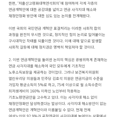
한편, ‘저출산고령화대책연석회의’에 참여하여 각계 각층의
연금개혁안에 대한 공감대를 넓히고 연금 사각지대 해소와
재정안정화 방안에 대한 심도 있는 논의를 전개해왔다.
이번 국회의 국민연금 개혁안 표결처리는 이러한 사회적 합의
과정을 완전히 무시한 것으로, 정치적인 힘의 논리로 밀어붙이는
구시대적인 작태를 되풀이한 것이다. 이에 대해 앞으로 발생할
사회적 갈등에 대해 정치권은 명백히 책임져야 할 것이다.
2. 이번 연금개혁안을 둘러싼 논의의 핵심은 광범위하게 존재하는
연금 사각지대를 해소하여 국민 모두에게 기초적인
노후소득보장을 제공하는 것이었다. 그러나 보건복지위원회
열린우리당 의원들과 민주당 김효석 의원은 연금지급의 수준을
가입자 평균소득의 5%로 하고, 75세 이상으로 월 소득수준이
최저생계비의 160% 이하인 노인부터 적용하는
기초노령연금안을 고수하고 있다. 이는 사각지대 해소 없이
재정안정화만 달성하겠다는 발상이다. 사각지대 해소방안이 없는
연금개혁안은 개혁안이라 이름붙일 수 없다. 현재 전체
여성노인의 92.9%가 공적연금의 사각지대에 놓여있는 상황에서,