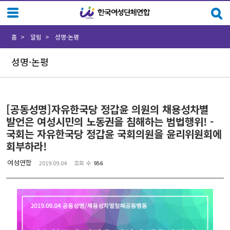
Sketchbook5, 스케치북5
Sketchbook5, 스케치북5
홈
알림
성명·논평
성명·논평
[공동성명]자유한국당 정갑윤 의원의 채용성차별
발언은 여성시민의 노동권을 침해하는 범법행위! -
국회는 자유한국당 정갑윤 국회의원을 윤리위원회에
회부하라!
여성연합
2019.09.04
조회 수
956