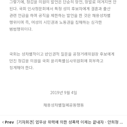
그렇기에, 정갑윤 의원의 발언은 단순히 망언, 망발로 여겨지면 안
된다. 국회 인사청문회에서 특정 성의 후보자에게 결혼과 출산
관련 언급을 하며 공직을 제한하는 발언을 한 것은 채용성차별
행위이며 즉, 여성의 시민권과 노동권을 침해하는 심각한
범법행위이다.
국회는 성차별적이고 반인권적 질문을 공정거래위원장 후보에게
던진 정갑윤 의원을 국회 윤리특별심사위원회에 회부하고
징계해야 한다.
2019년 9월 4일
채용성차별철폐공동행동
Prev
[기자회견] 업무상 위력에 의한 성폭력 이제는 끝내자 - 안희정 ...