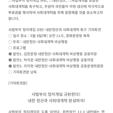
△사법부의 정치개입 규탄, △내란청산, △사법개혁을 포함한
사회대개혁을 촉구하고, 주권자 국민들이 이번 대선에 적극적으로
투표권을 행사하여 사회대개혁을 위해 동참해줄 것을 호소하고자
합니다.
사법부의 정치개입 규탄! 내란청산과 사회대개혁 촉구 기자회견
○ 일시 장소 : 5월 8일(목) 오전 11시, 광화문광장 북측
○ 주최 : 내란청산·사회대개혁 비상행동
○ 프로그램
● 발언1. 김민문정 내란청산·사회대개혁 비상행동 공동의장
●
발언2. 박석운 내란청산·사회대개혁 비상행동 공동의장
●
발언3. 이지현 내란청산·사회대개혁 비상행동 공동운영위원장
○
기자회견문 낭독
[기자회견문]
사법부의 정치개입 규탄한다!
내란 청산과 사회대개혁 완성하자!
사법부의 정치개입이 도를 넘었다. 위헌적인 12.3 내란에는 한