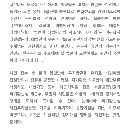
너무나도 노골적으로 선거에 영향력을 미치는 판결을 선고했다.
숙의와 토론 없이 9일만에 졸속으로 판결선고를 강행함으로써
주권자 국민들의 선택에 관여하려 했다. 오죽하면 법원
내부에서조차 ‘조희대 대법원장이 야당 후보와 대결에
나섰다’거나 ‘법원이 대법원장의 사조직이 아니라’는 비판까지
나왔겠는가. 대법원이 무슨 자격으로 주권자의 선택권을 가로채는
주제넘은 권한행사를 한단 말인가. 주권자 국민의 기본적인
인권과 민주주의를 수호해야 할 법관이 오만하게도 주권자 국민
위에 군림하려 했다.
사건 접수 후 불과 한달만에 무죄판결을 유죄로 바꿔버린
전원합의체 판결을 강행한 대법원, 파기환송 하루만에 재판부를
배정하고 대선기간 중에 재판기일을 잡은 서울고등법원과
파기환송심 재판부, 주권자 시민들은 이들의 노골적인 정치개입
행태를 도저히 묵과할 수 없다. 늦게나마 파기환송심
재판부가균등한 기회를 이야기하며 공판기일을 대선 이후로
미뤘으나, 이것은 노골적인 정치개입 행태를 자인하는 것일
뿐이다.