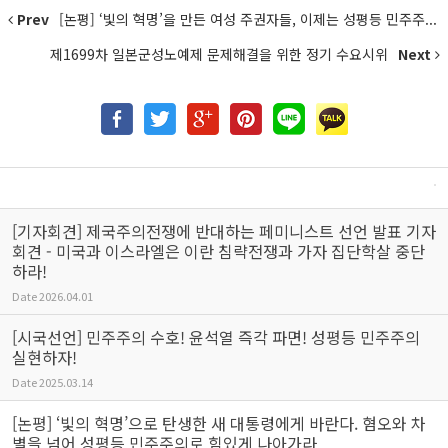
Prev
[논평] ‘빛의 혁명’을 만든 여성 주권자들, 이제는 성평등 민주주...
제1699차 일본군성노예제 문제해결을 위한 정기 수요시위
Next
[기자회견] 제국주의전쟁에 반대하는 페미니스트 선언 발표 기자
회견 - 미국과 이스라엘은 이란 침략전쟁과 가자 집단학살 중단
하라!
Date
2026.04.01
[시국선언] 민주주의 수호! 윤석열 즉각 파면! 성평등 민주주의
실현하자!
Date
2025.03.14
[논평] ‘빛의 혁명’으로 탄생한 새 대통령에게 바란다. 혐오와 차
별을 넘어 성평등 민주주의로 힘있게 나아가라