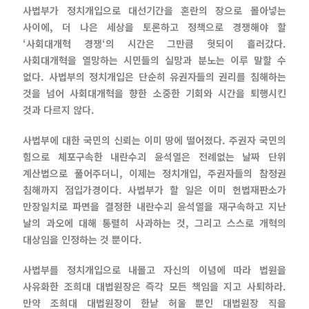
사법부가 정치개입으로 대선기간을 혼란의 장으로 몰아넣는
사이에, 더 나은 세상을 토론하고 정책으로 경쟁해야 할
‘사회대개혁 경쟁‘의 시간은 그만큼 헛되이 흘러갔다.
사회대개혁을 열망하는 시민들의 실망과 분노는 이루 말할 수
없다. 사법부의 정치개입은 단순히 유권자들의 권리를 침해하는
것을 넘어 사회대개혁을 향한 소중한 기회와 시간을 퇴행시킨
것과 다르지 않다.
사법부에 대한 국민의 신뢰는 이미 땅에 떨어졌다. 주권자 국민의
힘으로 체포구속한 내란수괴 윤석열은 전례없는 날짜 단위
계산법으로 풀어주더니, 이제는 정치개입, 주권자들의 참정권
침해까지 점입가경이다. 사법부가 할 일은 이미 헌법재판소가
만장일치로 파면을 결정한 내란수괴 윤석열을 재구속하고 지난
날의 과오에 대해 통렬히 사과하는 것, 그리고 스스로 개혁의
대상임을 인정하는 것 뿐이다.
사법부를 정치개입으로 내몰고 자신의 이념에 따라 법원을
사유화한 조희대 대법원장은 즉각 모든 책임을 지고 사퇴하라.
만약 조희대 대법원장이 한낱 허울 뿐인 대법원장 직을