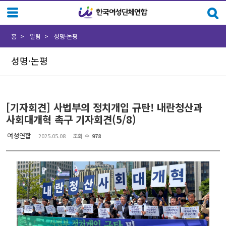
Sketchbook5, 스케치북5
Sketchbook5, 스케치북5
홈
알림
성명·논평
성명·논평
[기자회견] 사법부의 정치개입 규탄! 내란청산과
사회대개혁 촉구 기자회견(5/8)
여성연합
2025.05.08
조회 수
978