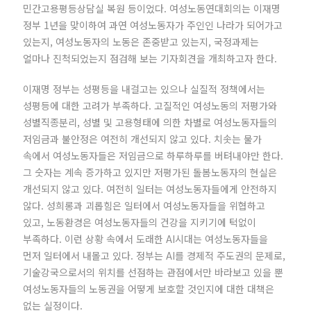
민간고용평등상담실 복원 등이었다. 여성노동연대회의는 이재명
정부 1년을 맞이하여 과연 여성노동자가 주인인 나라가 되어가고
있는지, 여성노동자의 노동은 존중받고 있는지, 국정과제는
얼마나 진척되었는지 점검해 보는 기자회견을 개최하고자 한다.
이재명 정부는 성평등을 내걸고는 있으나 실질적 정책에서는
성평등에 대한 고려가 부족하다. 고질적인 여성노동의 저평가와
성별직종분리, 성별 및 고용형태에 의한 차별로 여성노동자들의
저임금과 불안정은 여전히 개선되지 않고 있다. 치솟는 물가
속에서 여성노동자들은 저임금으로 하루하루를 버텨내야만 한다.
그 숫자는 계속 증가하고 있지만 저평가된 돌봄노동자의 현실은
개선되지 않고 있다. 여전히 일터는 여성노동자들에게 안전하지
않다. 성희롱과 괴롭힘은 일터에서 여성노동자들을 위협하고
있고, 노동환경은 여성노동자들의 건강을 지키기에 턱없이
부족하다. 이런 상황 속에서 도래한 AI시대는 여성노동자들을
먼저 일터에서 내몰고 있다. 정부는 AI를 경제적 주도권의 문제로,
기술강국으로서의 위치를 선점하는 관점에서만 바라보고 있을 뿐
여성노동자들의 노동권을 어떻게 보호할 것인지에 대한 대책은
없는 실정이다.