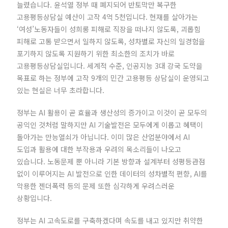
늘렸습니다. 윤석열 정부 때 폐지되어 반토막만 복구한
고용평등상담실 예산이 고작 4억 5천입니다. 현재를 살아가는
‘여성’노동자들이 성희롱 피해로 직장을 떠나지 않도록, 괴롭힘
피해로 고통 받으면서 일하지 않도록, 성차별로 자신의 일경험을
포기하지 않도록 지원하기 위한 최소한의 조치가 바로
고용평등상담실입니다. 세계적 수준, 인공지능 3대 강국 도약을
목표로 하는 정부에 고작 9개의 민간 고용평등 상담실이 운영되고
있는 현실은 너무 초라합니다.
정부는 AI 활용이 곧 효율과 생산성의 증가이고 이것이 곧 모두의
공익인 것처럼 말하지만 AI 기술발전은 모두에게 이롭고 혜택이
돌아가는 만능열쇠가 아닙니다. 이미 많은 산업분야에서 AI
도입과 활용에 대한 부작용과 우려의 목소리들이 나오고
있습니다. 노동문제 뿐 아니라 기본 방향과 설계부터 성평등관점
없이 이루어지는 AI 발전으로 인한 데이터의 성차별적 편향, AI를
악용한 젠더폭력 등의 문제 또한 심각하게 우려스러운
상황입니다.
정부는 AI 고속도로를 구축하겠다며 속도를 내고 있지만 취약한