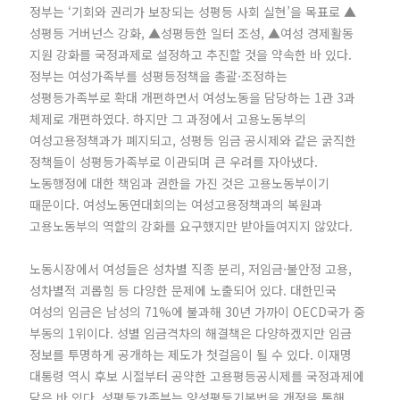
정부는 ‘기회와 권리가 보장되는 성평등 사회 실현’을 목표로 ▲
성평등 거버넌스 강화, ▲성평등한 일터 조성, ▲여성 경제활동
지원 강화를 국정과제로 설정하고 추진할 것을 약속한 바 있다.
정부는 여성가족부를 성평등정책을 총괄·조정하는
성평등가족부로 확대 개편하면서 여성노동을 담당하는 1관 3과
체제로 개편하였다. 하지만 그 과정에서 고용노동부의
여성고용정책과가 폐지되고, 성평등 임금 공시제와 같은 굵직한
정책들이 성평등가족부로 이관되며 큰 우려를 자아냈다.
노동행정에 대한 책임과 권한을 가진 것은 고용노동부이기
때문이다. 여성노동연대회의는 여성고용정책과의 복원과
고용노동부의 역할의 강화를 요구했지만 받아들여지지 않았다.
노동시장에서 여성들은 성차별 직종 분리, 저임금·불안정 고용,
성차별적 괴롭힘 등 다양한 문제에 노출되어 있다. 대한민국
여성의 임금은 남성의 71%에 불과해 30년 가까이 OECD국가 중
부동의 1위이다. 성별 임금격차의 해결책은 다양하겠지만 임금
정보를 투명하게 공개하는 제도가 첫걸음이 될 수 있다. 이재명
대통령 역시 후보 시절부터 공약한 고용평등공시제를 국정과제에
담은 바 있다. 성평등가족부는 양성평등기본법을 개정을 통해