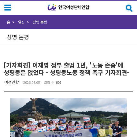
Sketchbook5, 스케치북5
Sketchbook5, 스케치북5
홈
알림
성명·논평
성명·논평
[기자회견] 이재명 정부 출범 1년, '노동 존중'에
성평등은 없었다 - 성평등노동 정책 촉구 기자회견-
여성연합
2026.06.05
조회 수
602