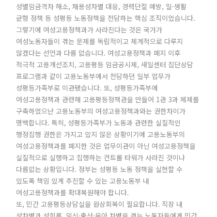
성별임금격차 해소, 채용성차별 대응, 경력단절 예방, 일·생활
균형 정책 등 성평등 노동정책을 전담하는 핵심 조직이었습니다.
그렇기에 여성고용정책과가 사라진다는 것은 국가가
여성노동자들이 겪는 문제를 독립적이고 체계적으로 다루지
않겠다는 선언과 다름 없습니다. 여성고용정책과 폐지 이후
적극적 고용개선조치, 고용평등 임금공시제, 새일센터 집단상담
프로그램과 같이 고용노동부에서 전담하던 일부 업무가
성평등가족부로 이관됐습니다. 또, 성평등가족부에
여성고용정책과 관련해 고용평등정책관을 만들어 1관 3과 체제를
구축하였으난 고용노동부의 여성고용정책과와는 권한차이가
명백합니다. 특히, 성평등가족부가 노동과 관련한 실질적인
행정집행 권한은 가지고 있지 않은 상황이기에 고용노동부의
여성고용정책과를 폐지한 것은 업무이관이 아닌 여성고용정책을
실질적으로 실행하고 집행하는 컨트롤 타워가 사라진 것이나
다름없는 상황입니다. 정부는 성평등 노동 정책을 실현할 수
있도록 책임 있게 추진할 수 있는 고용노동부 내
여성고용정책과를 확대복원해야 합니다.
또, 민간 고용평등상담실을 원상회복이 필요합니다. 직장 내
성차별과 성희롱, 임신·출산·육아 차별을 겪는 노동자들에게 민간